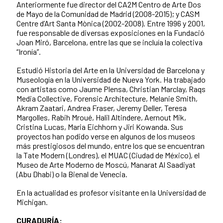
Anteriormente fue director del CA2M Centro de Arte Dos
de Mayo de la Comunidad de Madrid (2008-2015); y CASM
Centre d’Art Santa Mònica (2002-2008). Entre 1996 y 2001,
fue responsable de diversas exposiciones en la Fundació
Joan Miró, Barcelona, entre las que se incluía la colectiva
“Ironía”.
Estudió Historia del Arte en la Universidad de Barcelona y
Museología en la Universidad de Nueva York. Ha trabajado
con artistas como Jaume Plensa, Christian Marclay, Raqs
Media Collective, Forensic Architecture, Melanie Smith,
Akram Zaatari, Andrea Fraser, Jeremy Deller, Teresa
Margolles, Rabih Mroué, Halil Altindere, Aernout Mik,
Cristina Lucas, Maria Eichhorn y Jiri Kowanda. Sus
proyectos han podido verse en algunos de los museos
más prestigiosos del mundo, entre los que se encuentran
la Tate Modern (Londres), el MUAC (Ciudad de México), el
Museo de Arte Moderno de Moscú, Manarat Al Saadiyat
(Abu Dhabi) o la Bienal de Venecia.
En la actualidad es profesor visitante en la Universidad de
Michigan.
CURADURÍA: