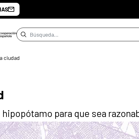
IAS
Barra de búsqueda
la ciudad
d
 hipopótamo para que sea razona