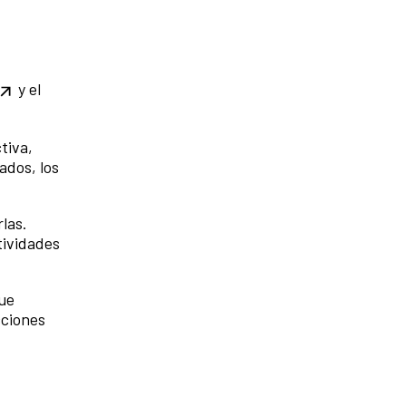
y el
tiva,
ados, los
las.
tividades
que
cciones