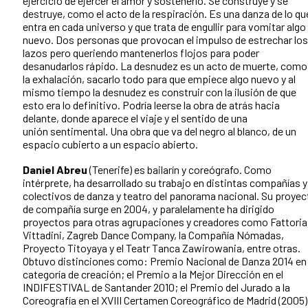
ejercicio de ejercer el amor y sostenerlo. Se construye y se
destruye, como el acto de la respiración. Es una danza de lo qu
entra en cada universo y que trata de engullir para vomitar algo
nuevo. Dos personas que provocan el impulso de estrechar los
lazos pero queriendo mantenerlos flojos para poder
desanudarlos rápido. La desnudez es un acto de muerte, como
la exhalación, sacarlo todo para que empiece algo nuevo y al
mismo tiempo la desnudez es construir con la ilusión de que
esto era lo definitivo. Podría leerse la obra de atrás hacia
delante, donde aparece el viaje y el sentido de una
unión sentimental. Una obra que va del negro al blanco, de un
espacio cubierto a un espacio abierto.
Daniel Abreu
(Tenerife) es bailarín y coreógrafo. Como
intérprete, ha desarrollado su trabajo en distintas compañías y
colectivos de danza y teatro del panorama nacional. Su proyec
de compañía surge en 2004, y paralelamente ha dirigido
proyectos para otras agrupaciones y creadores como Fattoria
Vittadini, Zagreb Dance Company, la Compañía Nómadas,
Proyecto Titoyaya y el Teatr Tanca Zawirowania, entre otras.
Obtuvo distinciones como: Premio Nacional de Danza 2014 en 
categoría de creación; el Premio a la Mejor Dirección en el
INDIFESTIVAL de Santander 2010; el Premio del Jurado a la
Coreografía en el XVIII Certamen Coreográfico de Madrid (2005)