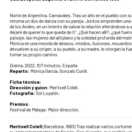
Norte de Argentina. Carnavales. Tras un año en el pueblo con 
retoma un dúo de danza con su pareja. Juntos emprenden una gir
de los Andes, en un intento de salvar la relación aferrándose a
dejaré de querer lo que queda de ti”. ¿Qué hacen allí?, ¿qué fuer
paisaje, las mujeres del altiplano y la soledad profunda del m
Mónica en una mezcla de deseos, miedos, ilusiones, recuerdos 
devuelven a su origen, a su pueblo, a su madre, le otorgan la fu
tomar su propio camino.
Drama, 2022, 107 minutos, España
Reparto:
Mónica García, Gonzalo Cunill.
Ficha técnica:
Dirección y guion:
Meritxell Colell.
Fotografía:
Sol Lopatín.
Premios
:
Festival de Málaga: Mejor dirección.
Meritxell Colell
(Barcelona, 1983) Tras realizar varios cortom
su primer largometraje de ficción, Con el viento, que recibió va