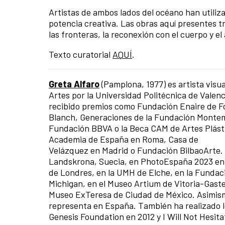
Artistas de ambos lados del océano han utiliz
potencia creativa. Las obras aquí presentes t
las fronteras, la reconexión con el cuerpo y el
Texto curatorial
AQUÍ
.
Greta Alfaro
(Pamplona, 1977) es artista visua
Artes por la Universidad Politécnica de Valenc
recibido premios como Fundación Enaire de Fot
Blanch, Generaciones de la Fundación Montema
Fundación BBVA o la Beca CAM de Artes Plásti
Academia de España en Roma, Casa de
Velázquez en Madrid o Fundación BilbaoArte. 
Landskrona, Suecia, en PhotoEspaña 2023 en 
de Londres, en la UMH de Elche, en la Fundació
Michigan, en el Museo Artium de Vitoria-Gast
Museo ExTeresa de Ciudad de México. Asimismo
representa en España. También ha realizado 
Genesis Foundation en 2012 y I Will Not Hesit