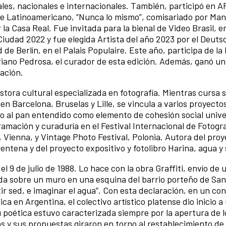
ales, nacionales e internacionales. También, participó en 
te Latinoamericano, “Nunca lo mismo”, comisariado por Ma
la Casa Real. Fue invitada para la bienal de Video Brasil, e
iudad 2022 y fue elegida Artista del año 2023 por el Deut
de Berlín, en el Palais Populaire. Este año, participa de la
driano Pedrosa, el curador de esta edición. Además, ganó u
pación.
estora cultural especializada en fotografía. Mientras cursa 
en Barcelona, Bruselas y Lille, se vincula a varios proyecto
rno al pan entendido como elemento de cohesión social unive
amación y curaduría en el Festival Internacional de Fotogra
 Vienna, y Vintage Photo Festival, Polonia. Autora del pro
entena y del proyecto expositivo y fotolibro Harina, agua y 
l 9 de julio de 1988. Lo hace con la obra Graffiti, envío de 
zada sobre un muro en una esquina del barrio porteño de Sa
r sed, e imaginar el agua”. Con esta declaración, en un co
ca en Argentina, el colectivo artístico platense dio inicio a
 poética estuvo caracterizada siempre por la apertura de lo
os y sus propuestas giraron en torno al restablecimiento de 