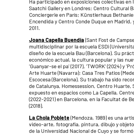
Ha participado en exposiciones colectivas en 
Saatchi Gallery en Londres; Centro Cultural B
Conciergerie en París; Künstlerhaus Bethanie
Encendida y Centro Conde Duque en Madrid, y 
2011.
Joana Capella Buendía
(Sant Fost de Campsen
multidisciplinar por la escuela ESDi (Universi
diseño de la escuela Bau (Barcelona). Su prác
económico actual, la cultura popular y las nu
'Guanyar-se el pa' (2017), 'TWORK' (2024) y 'P
Arte Huarte (Navarra); Casa Tres Patios (Mede
Escocesa (Barcelona). Su trabajo ha sido reco
de Catalunya, Homessession, Centro Huarte, Sa
expuesto en espacios como La Capella, Centre
(2022-2021) en Barcelona, en la Facultat de Be
(2018).
La Chola Poblete
(Mendoza, 1989) es una arti
video-arte, fotografía, pintura, dibujo y obje
de la Universidad Nacional de Cuyo y se formó 