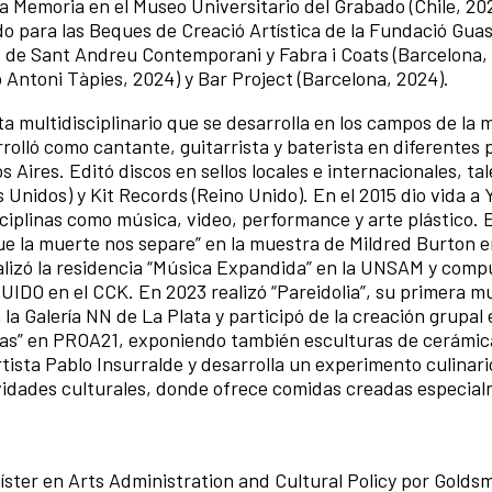
la Memoria en el Museo Universitario del Grabado (Chile, 20
do para las Beques de Creació Artística de la Fundació Gua
s de Sant Andreu Contemporani y Fabra i Coats (Barcelona,
 Antoni Tàpies, 2024) y Bar Project (Barcelona, 2024).
ta multidisciplinario que se desarrolla en los campos de la 
rolló como cantante, guitarrista y baterista en diferentes
Aires. Editó discos en sellos locales e internacionales, ta
Unidos) y Kit Records (Reino Unido). En el 2015 dio vida a
isciplinas como música, video, performance y arte plástico.
ue la muerte nos separe” en la muestra de Mildred Burton 
lizó la residencia “Música Expandida” en la UNSAM y comp
 RUIDO en el CCK. En 2023 realizó “Pareidolia”, su primera m
la Galería NN de La Plata y participó de la creación grupal 
das” en PROA21, exponiendo también esculturas de cerámic
rtista Pablo Insurralde y desarrolla un experimento culinari
tividades culturales, donde ofrece comidas creadas especia
íster en Arts Administration and Cultural Policy por Goldsm