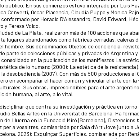
e lo público. En sus comienzos estuvo integrado por Luis Pa
ca Converti, Oscar Plasencia, Claudia Puppo y Mónica Rajn
ó conformado por Horacio D’Alessandro, David Edward, Héc
o y Teresa Volco.
 ciudad de La Plata, realizaron más de 100 acciones que ab
hasta lugares abandonados como fábricas cerradas, caleras 
 el hombre. Sus denominados Objetos de conciencia, revist
do parte de colecciones públicas y privadas de Argentina y 
o consolidado en la publicación de los manifiestos La estétic
 estética de lo humano (2000); La estética de la resistencia 
de la desobediencia (2007). Con más de 500 producciones el
ero en acompañar el hacer común y vincular el arte con la
culturales. Sus obras, imprescindibles para el arte argentin
ción humana, al arte, a lo vital.
disciplinar que centra su investigación y práctica en torno a
tudió Bellas Artes en la Universitat de Barcelona. Ha forma
n de Lluerna en la Fundació Miró (Barcelona); Distensions #
per a vosaltres, comisariada por Sala d’Art Jove junto a J
elona, 2023); Esquinçar Superfícies, comisariada por Ren