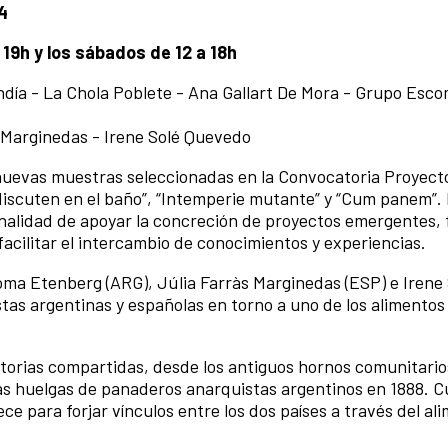
4
a 19h y los sábados de 12 a 18h
día - La Chola Poblete - Ana Gallart De Mora - Grupo Esco
 Marginedas - Irene Solé Quevedo
s nuevas muestras seleccionadas en la Convocatoria Proyect
discuten en el baño”, “Intemperie mutante” y “Cum panem”
inalidad de apoyar la concreción de proyectos emergentes,
 facilitar el intercambio de conocimientos y experiencias.
ma Etenberg (ARG), Júlia Farràs Marginedas (ESP) e Irene 
tas argentinas y españolas en torno a uno de los alimento
istorias compartidas, desde los antiguos hornos comunitari
a las huelgas de panaderos anarquistas argentinos en 1888.
uece para forjar vínculos entre los dos países a través del a