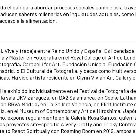
ado el pan para abordar procesos sociales complejos a trav
raducen saberes milenarios en inquietudes actuales, como l
 acceso a la alimentación.
l. Vive y trabaja entre Reino Unido y España. Es licenciada 
ia y Máster en Fotografía en el Royal College of Art de Lon
ografía, Carapelli for Art, Fundación Unicaja, Fundación 
drid, o El Cultural de Fotografía, y becas como Multiverso
cas. Ha sido artista residente en Glynn Vivian Art Gallery e
Ha exhibido individualmente en el Festival de Fotografía de
la sala DKV Zaragoza, en DA2 Salamanca, en Cooke Latham
n BBVA Madrid, en La Gallera Valencia, en Flint Institute 
eiz, en el Museum of Contemporary Art de Hiroshima, Japón
, expone regularmente en la Galería Rosa Santos, quien l
los proyectos site-specific A Very Crafty and Tricky Contri
ate to React Spiritually con Roaming Room en 2019, ambos 