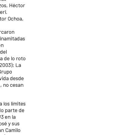
zos, Héctor
eri.
tor Ochoa,
arcaron
dinamitadas
en
del
a de lo roto
(2003); La
 Grupo
 vida desde
o, no cesan
 los límites
do parte de
3 en la
osé y sus
án Camilo