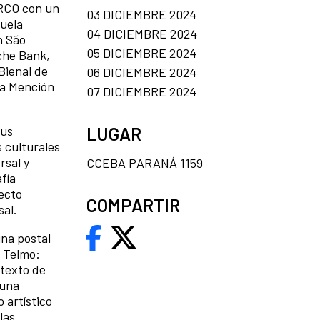
ARCO con un
03 DICIEMBRE 2024
nuela
04 DICIEMBRE 2024
n São
05 DICIEMBRE 2024
sche Bank,
 Bienal de
06 DICIEMBRE 2024
na Mención
07 DICIEMBRE 2024
LUGAR
sus
s culturales
rsal y
CCEBA PARANÁ 1159
fía
yecto
COMPARTIR
sal.
una postal
n Telmo:
ntexto de
 una
 artístico
las