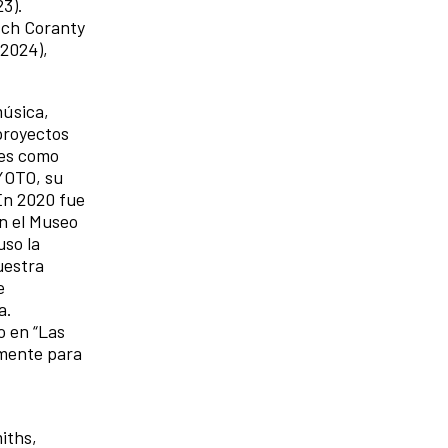
23).
sch Coranty
 2024),
música,
 proyectos
les como
 YOTO, su
 En 2020 fue
en el Museo
uso la
uestra
e
a.
o en “Las
lmente para
iths,