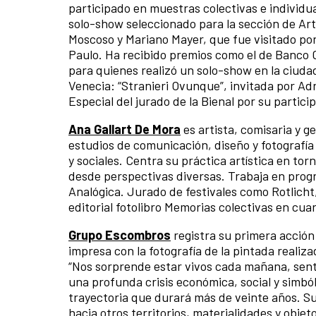
participado en muestras colectivas e individu
solo-show seleccionado para la sección de Ar
Moscoso y Mariano Mayer, que fue visitado por 
Paulo. Ha recibido premios como el de Banco C
para quienes realizó un solo-show en la ciudad 
Venecia: “Stranieri Ovunque”, invitada por A
Especial del jurado de la Bienal por su partici
Ana Gallart De Mora
es artista, comisaria y g
estudios de comunicación, diseño y fotografía 
y sociales. Centra su práctica artística en to
desde perspectivas diversas. Trabaja en progr
Analógica. Jurado de festivales como Rotlicht,
editorial fotolibro Memorias colectivas en cuar
Grupo Escombros
registra su primera acción e
impresa con la fotografía de la pintada reali
“Nos sorprende estar vivos cada mañana, senti
una profunda crisis económica, social y simbóli
trayectoria que durará más de veinte años. Su
hacia otros territorios, materialidades y objet