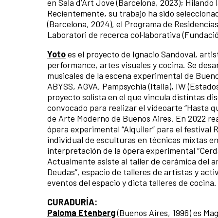
en Sala d’Art Jove (Barcelona, 2023); Hilando 
Recientemente, su trabajo ha sido selecciona
(Barcelona, 2024), el Programa de Residencia
Laboratori de recerca col·laborativa (Fundació
Yoto
es el proyecto de Ignacio Sandoval, artis
performance, artes visuales y cocina. Se desar
musicales de la escena experimental de Buenos 
ABYSS, AGVA, Pampsychia (Italia), IW (Estados 
proyecto solista en el que vincula distintas d
convocado para realizar el videoarte “Hasta q
de Arte Moderno de Buenos Aires. En 2022 rea
ópera experimental “Alquiler” para el festival
individual de esculturas en técnicas mixtas en 
interpretación de la ópera experimental “Cer
Actualmente asiste al taller de cerámica del a
Deudas”, espacio de talleres de artistas y ac
eventos del espacio y dicta talleres de cocina.
CURADURÍA:
Paloma Etenberg
(Buenos Aires, 1996) es Mag