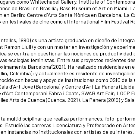
lugares como Whitechapel Gallery, Institute of Contempora
anco do Brasil en Brasilia; Bass Museum of Art en Miami; L
n en Berlín; Centre d’Arts Santa Mònica en Barcelona, La 
en festivales de cine como el International Film Festival 
telles, 1990) es una artista graduada en diseño de integra
tat Ramon Llull) y con un máster en investigación y experim
tica se centra en cuestionar las nociones de productividad 
evas ecologías feministas. Entre sus proyectos recientes de
róximamente Barcelona'(2021). Ha realizado residencias en e
llín, Colombia); y actualmente es residente de investigació
nocido con becas y apoyo de instituciones como OSIC de la 
la d’Art Jove (Barcelona) y Centre d’Art La Panera (Lleida
 d'Art Contemporani Fabra i Coats, SWAB Art Fair; LOOP Fe
lles Arts de Cuenca (Cuenca, 2021), La Panera (2019) y Sala
sta multidisciplinar que realiza performances, foto-perfor
tos. Estudió las carreras Licenciatura y Profesorado en Arte
en instancias no institucionales con artistas de su interés.