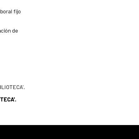
oral fijo
ación de
BLIOTECA'.
TECA'.