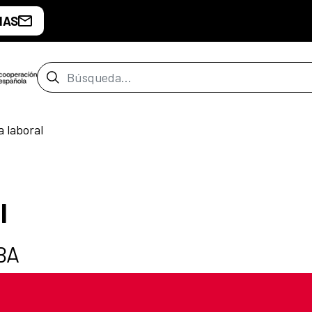
IAS
Barra de búsqueda
 laboral
l
EBA