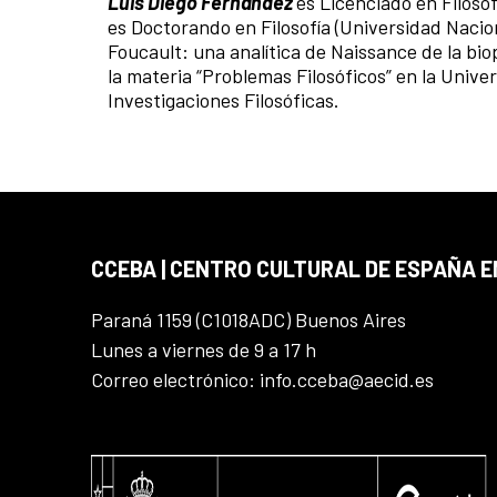
Luis Diego Fernández
es Licenciado en Filoso
es Doctorando en Filosofía (Universidad Nacion
Foucault: una analítica de Naissance de la bio
la materia “Problemas Filosóficos” en la Unive
Investigaciones Filosóficas.
CCEBA | CENTRO CULTURAL DE ESPAÑA E
Paraná 1159 (C1018ADC) Buenos Aires
Lunes a viernes de 9 a 17 h
Correo electrónico: info.cceba@aecid.es