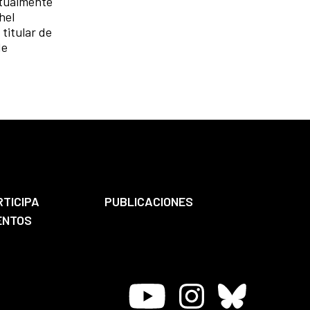
ctualmente
hel
 titular de
de
RTICIPA
PUBLICACIONES
ENTOS
Youtube
Instagram
Bluesky