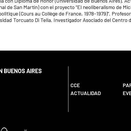
fía con Diploma de Honor (Universidad de Buenos Aires). A
al de San Martín) con el proyecto “El neoliberalismo de Mic
politique (Cours au Collège de France, 1978-1979)”. Profesor
rsidad Torcuato Di Tella. Investigador Asociado del Centro 
N BUENOS AIRES
CCE
PA
ACTUALIDAD
EV