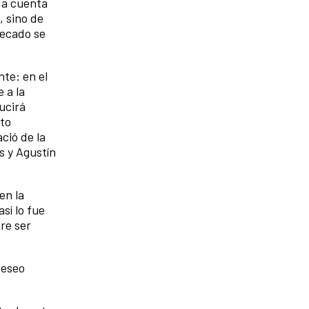
 da cuenta
, sino de
pecado se
nte: en el
 a la
ucirá
cto
ació de la
s y Agustín
en la
sí lo fue
re ser
deseo