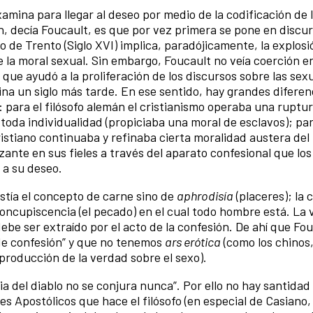
amina para llegar al deseo por medio de la codificación de 
n, decía Foucault, es que por vez primera se pone en discur
o de Trento (Siglo XVI) implica, paradójicamente, la explosi
 la moral sexual. Sin embargo, Foucault no veía coerción en
o que ayudó a la proliferación de los discursos sobre las sex
rtina un siglo más tarde. En ese sentido, hay grandes difere
 para el filósofo alemán el cristianismo operaba una ruptur
toda individualidad (propiciaba una moral de esclavos); pa
cristiano continuaba y refinaba cierta moralidad austera de
lizante en sus fieles a través del aparato confesional que lo
 a su deseo.
istía el concepto de carne sino de
aphrodisía
(placeres); la 
 concupiscencia (el pecado) en el cual todo hombre está. La
be ser extraído por el acto de la confesión. De ahí que Fo
de confesión” y que no tenemos
ars erótica
(como los chinos
producción de la verdad sobre el sexo).
a del diablo no se conjura nunca”. Por ello no hay santidad
es Apostólicos que hace el filósofo (en especial de Casiano