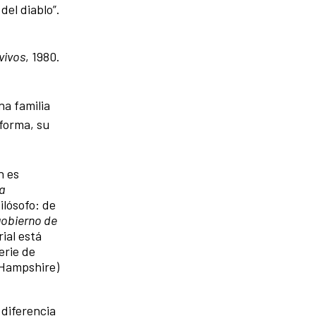
del diablo”.
vivos
, 1980.
na familia
 forma, su
n es
la
ilósofo: de
gobierno de
ial está
erie de
 Hampshire)
 diferencia