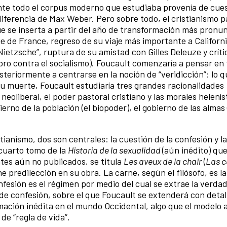
nte todo el corpus moderno que estudiaba provenía de cue
diferencia de Max Weber. Pero sobre todo, el cristianismo p
que se inserta a partir del año de transformación más pronu
ge de France, regreso de su viaje más importante a Californi
etzsche”, ruptura de su amistad con Gilles Deleuze y crític
ibro contra el socialismo). Foucault comenzaría a pensar en
teriormente a centrarse en la noción de “veridicción”: lo 
su muerte, Foucault estudiaría tres grandes racionalidades
neoliberal, el poder pastoral cristiano y las morales helenís
bierno de la población (el biopoder), el gobierno de las almas 
tianismo, dos son centrales: la cuestión de la confesión y la
cuarto tomo de la
Historia de la sexualidad
(aún inédito) qu
s aún no publicados, se titula
Les aveux de la chair
(
Las c
ne predilección en su obra. La carne, según el filósofo, es l
confesión es el régimen por medio del cual se extrae la verdad
 de confesión, sobre el que Foucault se extenderá con detall
rmación inédita en el mundo Occidental, algo que el modelo 
de “regla de vida”.