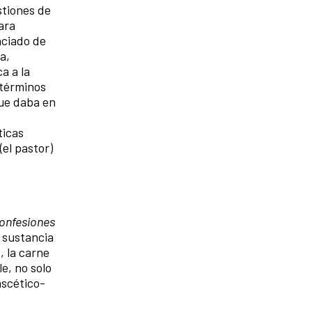
stiones de
ara
nciado de
a,
a a la
 términos
que daba en
ticas
(el pastor)
e
onfesiones
a sustancia
, la carne
e, no solo
ascético-