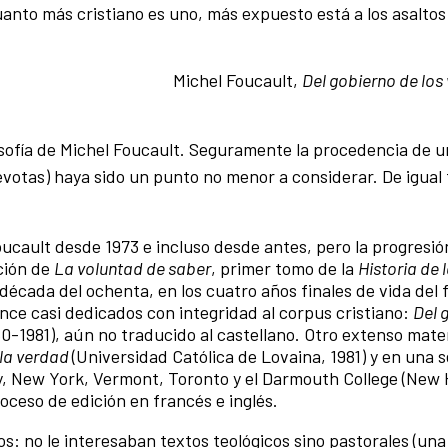
anto más cristiano es uno, más expuesto está a los asaltos 
Michel Foucault,
Del gobierno de los 
losofía de Michel Foucault. Seguramente la procedencia de u
evotas) haya sido un punto no menor a considerar. De igual
oucault desde 1973 e incluso desde antes, pero la progresió
ción de
La voluntad de saber
, primer tomo de la
Historia de 
a década del ochenta, en los cuatro años finales de vida del f
ance casi dedicados con integridad al corpus cristiano:
Del 
0-1981), aún no traducido al castellano. Otro extenso mater
 la verdad
(Universidad Católica de Lovaina, 1981) y en una s
y, New York, Vermont, Toronto y el Darmouth College (New
oceso de edición en francés e inglés.
os: no le interesaban textos teológicos sino pastorales (una