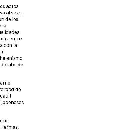
los actos
so al sexo.
ón de los
 la
ualidades
ncias entre
a con la
ra
l helenismo
s dotaba de
carne
 verdad de
ucault
, japoneses
 que
, Hermas,