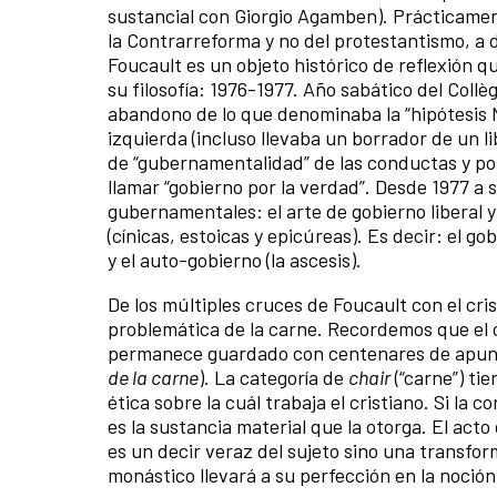
sustancial con Giorgio Agamben). Prácticame
la Contrarreforma y no del protestantismo, a 
Foucault es un objeto histórico de reflexión 
su filosofía: 1976-1977. Año sabático del Collè
abandono de lo que denominaba la “hipótesis Ni
izquierda (incluso llevaba un borrador de un l
de “gubernamentalidad” de las conductas y pos
llamar “gobierno por la verdad”. Desde 1977 a 
gubernamentales: el arte de gobierno liberal y 
(cínicas, estoicas y epicúreas). Es decir: el go
y el auto-gobierno (la ascesis).
De los múltiples cruces de Foucault con el cris
problemática de la carne. Recordemos que el 
permanece guardado con centenares de apunte
de la carne
). La categoría de
chair
(“carne”) tie
ética sobre la cuál trabaja el cristiano. Si la 
es la sustancia material que la otorga. El acto
es un decir veraz del sujeto sino una transfo
monástico llevará a su perfección en la noción 