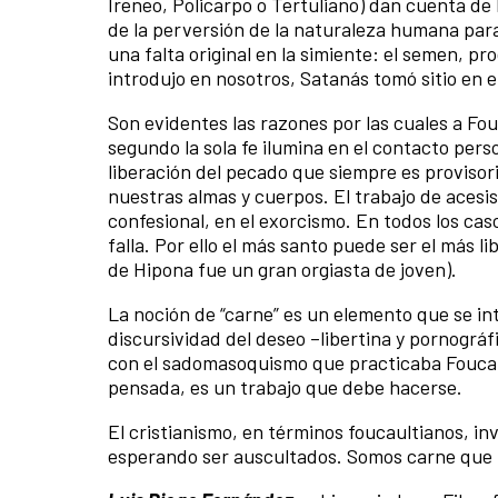
Ireneo, Policarpo o Tertuliano) dan cuenta de 
de la perversión de la naturaleza humana para 
una falta original en la simiente: el semen, pr
introdujo en nosotros, Satanás tomó sitio en e
Son evidentes las razones por las cuales a Fou
segundo la sola fe ilumina en el contacto perso
liberación del pecado que siempre es provisori
nuestras almas y cuerpos. El trabajo de acesis 
confesional, en el exorcismo. En todos los caso
falla. Por ello el más santo puede ser el más l
de Hipona fue un gran orgiasta de joven).
La noción de “carne” es un elemento que se int
discursividad del deseo –libertina y pornográfi
con el sadomasoquismo que practicaba Foucaul
pensada, es un trabajo que debe hacerse.
El cristianismo, en términos foucaultianos, i
esperando ser auscultados. Somos carne que 