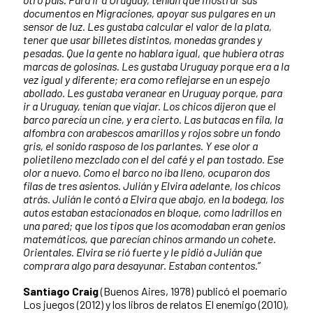
documentos en Migraciones, apoyar sus pulgares en un
sensor de luz. Les gustaba calcular el valor de la plata,
tener que usar billetes distintos, monedas grandes y
pesadas. Que la gente no hablara igual, que hubiera otras
marcas de golosinas. Les gustaba Uruguay porque era a la
vez igual y diferente; era como reflejarse en un espejo
abollado. Les gustaba veranear en Uruguay porque, para
ir a Uruguay, tenían que viajar. Los chicos dijeron que el
barco parecía un cine, y era cierto. Las butacas en fila, la
alfombra con arabescos amarillos y rojos sobre un fondo
gris, el sonido rasposo de los parlantes. Y ese olor a
polietileno mezclado con el del café y el pan tostado. Ese
olor a nuevo. Como el barco no iba lleno, ocuparon dos
filas de tres asientos. Julián y Elvira adelante, los chicos
atrás. Julián le contó a Elvira que abajo, en la bodega, los
autos estaban estacionados en bloque, como ladrillos en
una pared; que los tipos que los acomodaban eran genios
matemáticos, que parecían chinos armando un cohete.
Orientales. Elvira se rió fuerte y le pidió a Julián que
comprara algo para desayunar. Estaban contentos
.”
Santiago Craig
(Buenos Aires, 1978) publicó el poemario
Los juegos (2012) y los libros de relatos El enemigo (2010),