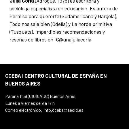
Julia Coria
(Adrogué, 1976) es escritora y
socióloga especialista en educación. Es autora de
Permiso para quererte (Sudamericana y Gárgola),
Todo nos sale bien (Odelia) y La horda primitiva
(Tusquets). Imperdibles recomendaciones y
reseñas de libros en IG@unajuliacoria
CCEBA | CENTRO CULTURAL DE ESPAÑA EN
BUENOS AIRES
Paraná 1159 (C1018ADC) Buenos Aires
Lunes a viernes de 9 a 17 h
Correo electrónico: info.cceba@aecid.es