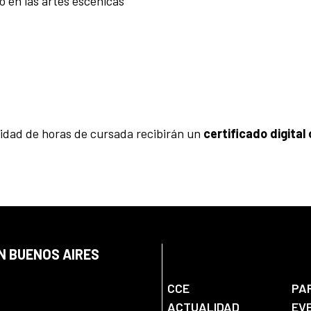
o en las artes escénicas
alidad de horas de cursada recibirán un
certificado digital
N BUENOS AIRES
CCE
PA
ACTUALIDAD
EV