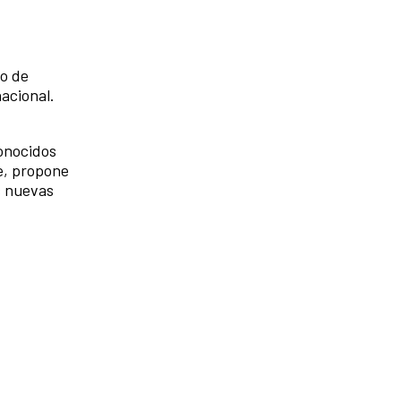
vo de
nacional.
conocidos
re, propone
s nuevas