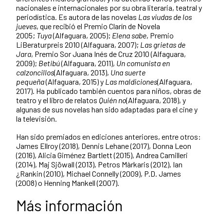
nacionales e internacionales por su obra literaria, teatral y
periodística. Es autora de las novelas
Las viudas de los
jueves
, que recibió el Premio Clarín de Novela
2005;
Tuya
(Alfaguara, 2005);
Elena sabe
, Premio
LiBeraturpreis 2010 (Alfaguara, 2007);
Las grietas de
Jara
, Premio Sor Juana Inés de Cruz 2010 (Alfaguara,
2009);
Betibú
(Alfaguara, 2011),
Un comunista en
calzoncillos
(Alfaguara, 2013),
Una suerte
pequeña
(Alfaguara, 2015) y
Las maldiciones
(Alfaguara,
2017). Ha publicado también cuentos para niños, obras de
teatro y el libro de relatos
Quién no
(Alfaguara, 2018), y
algunas de sus novelas han sido adaptadas para el cine y
la televisión.
Han sido premiados en ediciones anteriores, entre otros:
James Ellroy (2018), Dennis Lehane (2017), Donna Leon
(2016), Alicia Giménez Bartlett (2015), Andrea Camilleri
(2014), Maj Sjöwall (2013), Petros Màrkaris (2012), Ian
¿Rankin (2010), Michael Connelly (2009), P.D. James
(2008) o Henning Mankell (2007).
Más información