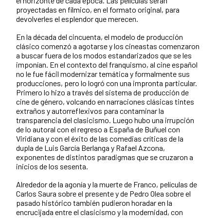
el horizonte de cada época. Las películas serán
proyectadas en fílmico, en el formato original, para
devolverles el esplendor que merecen.
En la década del cincuenta, el modelo de producción
clásico comenzó a agotarse y los cineastas comenzaron
a buscar fuera de los modos estandarizados que se les
imponían. En el contexto del franquismo, al cine español
no le fue fácil modernizar temática y formalmente sus
producciones, pero lo logró con una impronta particular.
Primero lo hizo a través del sistema de producción de
cine de género, volcando en narraciones clásicas tintes
extraños y autorreflexivos para contaminar la
transparencia del clasicismo. Luego hubo una irrupción
de lo autoral con el regreso a España de Buñuel con
Viridiana y con el éxito de las comedias críticas de la
dupla de Luis García Berlanga y Rafael Azcona,
exponentes de distintos paradigmas que se cruzaron a
inicios de los sesenta.
Alrededor de la agonía y la muerte de Franco, películas de
Carlos Saura sobre el presente y de Pedro Olea sobre el
pasado histórico también pudieron horadar en la
encrucijada entre el clasicismo y la modernidad, con