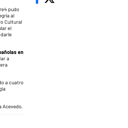
bre4 pudo
gría al
o Cultural
lar el
 darle
pañolas en
dar a
nera
do a cuatro
gia
ca Acevedo.