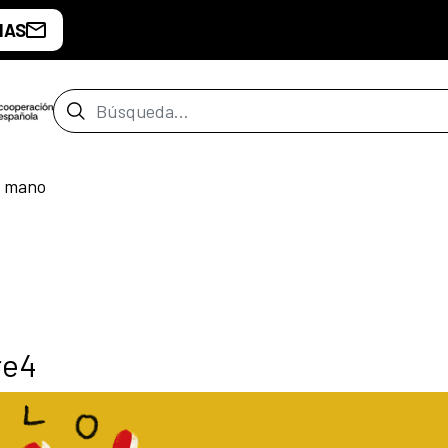
IAS
Barra de búsqueda
a mano
re4