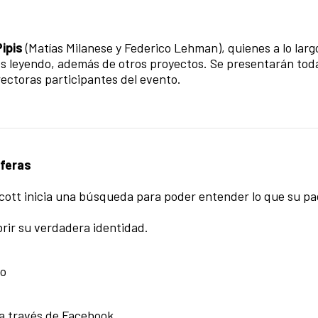
ipis
(Matías Milanese y Federico Lehman), quienes a lo larg
es leyendo, además de otros proyectos. Se presentarán toda
irectoras participantes del evento.
sferas
 Scott inicia una búsqueda para poder entender lo que su pa
brir su verdadera identidad.
vo
 a través de Facebook.