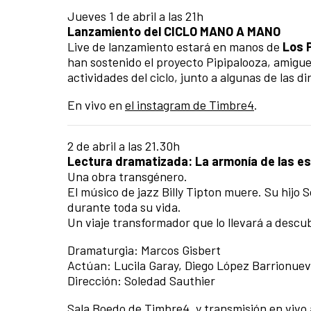
Jueves 1 de abril a las 21h
Lanzamiento del CICLO MANO A MANO
Live de lanzamiento estará en manos de
Los P
han sostenido el proyecto Pipipalooza, amigu
actividades del ciclo, junto a algunas de las d
En vivo en
el instagram de Timbre4
.
2 de abril a las 21.30h
Lectura dramatizada: La armonía de las e
Una obra transgénero.
El músico de jazz Billy Tipton muere. Su hijo
durante toda su vida.
Un viaje transformador que lo llevará a descu
Dramaturgia: Marcos Gisbert
Actúan: Lucila Garay, Diego López Barrionue
Dirección: Soledad Sauthier
Sala Boedo de Timbre4, y transmisión en vivo