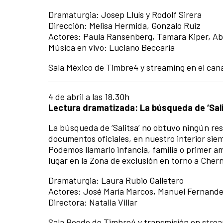
Dramaturgia: Josep Lluís y Rodolf Sirera
Dirección: Melisa Hermida, Gonzalo Ruiz
Actores: Paula Ransenberg, Tamara Kiper, Ab
Música en vivo: Luciano Beccaria
Sala México de Timbre4 y streaming en el can
4 de abril a las 18.30h
Lectura dramatizada: La búsqueda de ‘Sali
La búsqueda de ‘Salitsa’ no obtuvo ningún resul
documentos oficiales, en nuestro interior sie
Podemos llamarlo infancia, familia o primer am
lugar en la Zona de exclusión en torno a Chern
Dramaturgia: Laura Rubio Galletero
Actores: José María Marcos, Manuel Fernande
Directora: Natalia Villar
Sala Boedo de Timbre4 y transmisión en strea