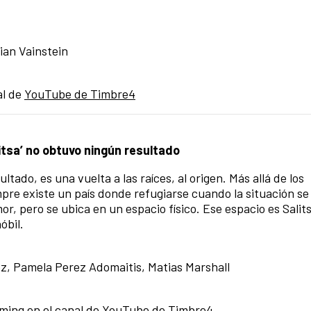
ian Vainstein
al de
YouTube de Timbre4
tsa’ no obtuvo ningún resultado
tado, es una vuelta a las raíces, al origen. Más allá de los
mpre existe un país donde refugiarse cuando la situación s
or, pero se ubica en un espacio físico. Ese espacio es Salit
óbil.
z, Pamela Perez Adomaitis, Matias Marshall
ming en el
canal de YouTube de Timbre4