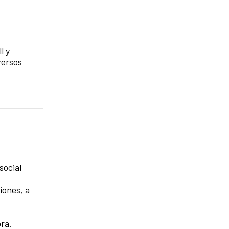
l y
versos
social
iones, a
ra.