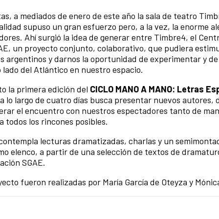
s, a mediados de enero de este año la sala de teatro Tim
cialidad supuso un gran esfuerzo pero, a la vez, la enorme ale
res. Ahí surgió la idea de generar entre Timbre4, el Centr
E, un proyecto conjunto, colaborativo, que pudiera estimu
s argentinos y darnos la oportunidad de experimentar y de
lado del Atlántico en nuestro espacio.
o la primera edición del
CICLO MANO A MANO: Letras Es
a lo largo de cuatro días busca presentar nuevos autores, 
erar el encuentro con nuestros espectadores tanto de ma
 todos los rincones posibles.
e contempla lecturas dramatizadas, charlas y un semimonta
mo elenco, a partir de una selección de textos de dramatur
dación SGAE.
oyecto fueron realizadas por María García de Oteyza y Móni