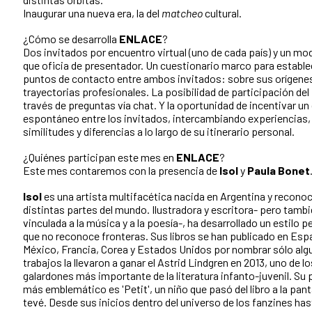
Inaugurar una nueva era, la del
matcheo
cultural.
¿Cómo se desarrolla
ENLACE
?
Dos invitados por encuentro virtual (uno de cada país) y un mo
que oficia de presentador. Un cuestionario marco para estable
puntos de contacto entre ambos invitados: sobre sus orígene
trayectorias profesionales. La posibilidad de participación del 
través de preguntas vía chat. Y la oportunidad de incentivar un
espontáneo entre los invitados, intercambiando experiencias,
similitudes y diferencias a lo largo de su itinerario personal.
¿Quiénes participan este mes en
ENLACE
?
Este mes contaremos con la presencia de
Isol
y
Paula Bonet
Isol
es una artista multifacética nacida en Argentina y recono
distintas partes del mundo. Ilustradora y escritora- pero tamb
vinculada a la música y a la poesía-, ha desarrollado un estilo p
que no reconoce fronteras. Sus libros se han publicado en Esp
México, Francia, Corea y Estados Unidos por nombrar sólo alg
trabajos la llevaron a ganar el Astrid Lindgren en 2013, uno de lo
galardones más importante de la literatura infanto-juvenil. Su
más emblemático es 'Petit', un niño que pasó del libro a la pant
tevé. Desde sus inicios dentro del universo de los fanzines hast