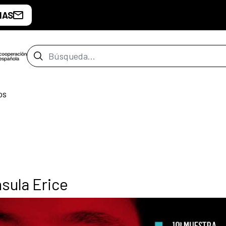
IAS
Barra de búsqueda
os
sula Erice