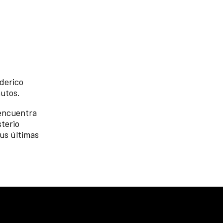
ederico
nutos.
 encuentra
sterio
sus últimas