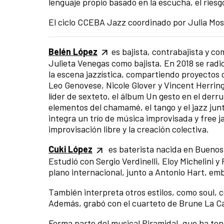
lenguaje propio basado en la escucha, el riesgo
El ciclo CCEBA Jazz coordinado por Julia Mos
Belén López
es bajista, contrabajista y c
Julieta Venegas como bajista. En 2018 se radi
la escena jazzística, compartiendo proyecto
Leo Genovese, Nicole Glover y Vincent Herrin
líder de sexteto, el álbum Un gesto en el de
elementos del chamamé, el tango y el jazz junt
integra un trío de música improvisada y free 
improvisación libre y la creación colectiva.
Cuki López
es baterista nacida en Buenos 
Estudió con Sergio Verdinelli, Eloy Michelini y 
plano internacional, junto a Antonio Hart, e
También interpreta otros estilos, como soul, c
Además, grabó con el cuarteto de Brune La C
Forma parte del musical Piramidal, que ha ten