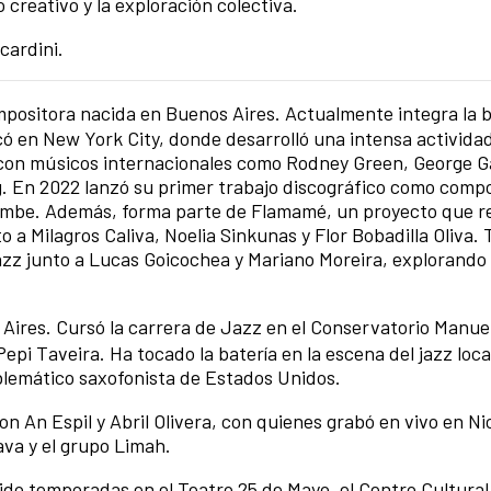
 creativo y la exploración colectiva.
cardini.
ompositora nacida en Buenos Aires. Actualmente integra la 
có en New York City, donde desarrolló una intensa activida
s con músicos internacionales como Rodney Green, George 
g. En 2022 lanzó su primer trabajo discográfico como compo
rrumbe. Además, forma parte de Flamamé, un proyecto que 
o a Milagros Caliva, Noelia Sinkunas y Flor Bobadilla Oliva.
jazz junto a Lucas Goicochea y Mariano Moreira, explorando 
Aires. Cursó la carrera de Jazz en el Conservatorio Manuel
Pepi Taveira. Ha tocado la batería en la escena del jazz local
mblemático saxofonista de Estados Unidos.
on An Espil y Abril Olivera, con quienes grabó en vivo en Ni
ava y el grupo Limah.
ido temporadas en el Teatro 25 de Mayo, el Centro Cultural