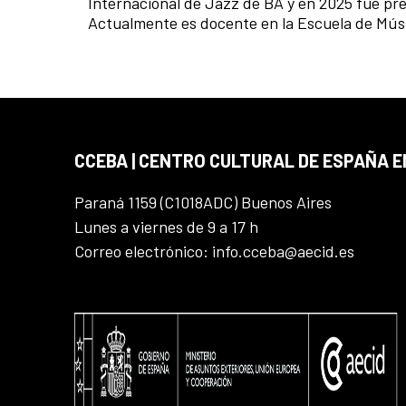
Internacional de Jazz de BA y en 2025 fue pr
Actualmente es docente en la Escuela de Mú
CCEBA | CENTRO CULTURAL DE ESPAÑA E
Paraná 1159 (C1018ADC) Buenos Aires
Lunes a viernes de 9 a 17 h
Correo electrónico: info.cceba@aecid.es