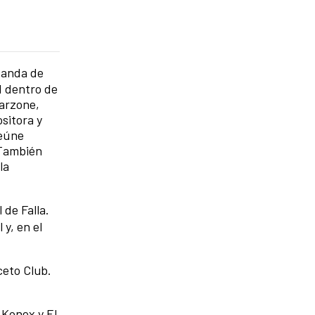
banda de
d dentro de
Garzone,
sitora y
reúne
 También
la
 de Falla.
 y, en el
ceto Club.
 Konex y El