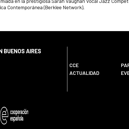
emiada en la prestigiosa Sarah Vaughan Vocal Jazz Competi
sica Contemporánea (Berklee Network).
N BUENOS AIRES
CCE
PA
ACTUALIDAD
EV