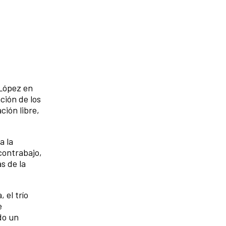
 López en
ción de los
ción libre,
a la
contrabajo,
s de la
 el trío
e
do un