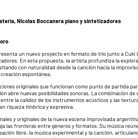
batería, Nicolas Boccanera piano y sintetizadores
foro
resenta un nuevo proyecto en formato de trío junto a Cuki
zadores. En esta propuesta, la artista profundiza la explora
itando con naturalidad desde la canción hacia la improvisa
la creación espontánea.
iciones originales que funcionan como punto de partida par
ción abre nuevas posibilidades sonoras. La combinación de 
entre la calidez de los instrumentos acústicos y las textura
an riqueza tímbrica y expresiva.
les y originales de la nueva escena improvisada argentina,
ja las fronteras entre géneros y formatos. Su música reún
ación libre, la música experimental y la canción, articulan