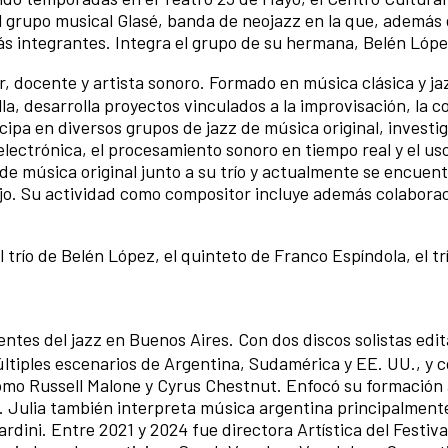
 grupo musical Glasé, banda de neojazz en la que, además 
ás integrantes. Integra el grupo de su hermana, Belén Lóp
, docente y artista sonoro. Formado en música clásica y jaz
la, desarrolla proyectos vinculados a la improvisación, la 
cipa en diversos grupos de jazz de música original, investi
electrónica, el procesamiento sonoro en tiempo real y el us
de música original junto a su trío y actualmente se encuen
jo. Su actividad como compositor incluye además colabora
 trío de Belén López, el quinteto de Franco Espíndola, el t
entes del jazz en Buenos Aires. Con dos discos solistas edi
múltiples escenarios de Argentina, Sudamérica y EE. UU., y 
como Russell Malone y Cyrus Chestnut. Enfocó su formación 
Julia también interpreta música argentina principalmente
rdini. Entre 2021 y 2024 fue directora Artística del Festiva