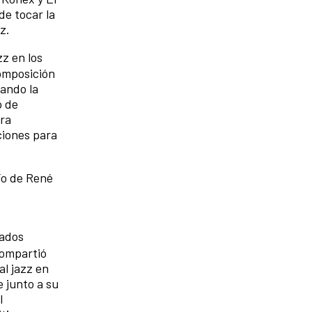
de tocar la
ez.
z en los
composición
gando la
o de
tra
ciones para
río de René
tados
compartió
al jazz en
 junto a su
l