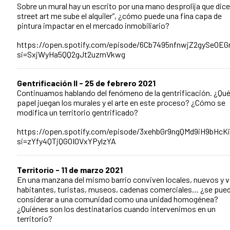
Sobre un mural hay un escrito por una mano desprolija que dice
street art me sube el alquiler”, ¿cómo puede una fina capa de
pintura impactar en el mercado inmobiliario?
https://open.spotify.com/episode/6Cb7495nfnwjZ2gySeOEG
si=SxjWyHa5QQ2gJt2uzmVkwg
Gentrificación II - 25 de febrero 2021
Continuamos hablando del fenómeno de la gentrificación. ¿Qu
papel juegan los murales y el arte en este proceso? ¿Cómo se
modifica un territorio gentrificado?
https://open.spotify.com/episode/3xehbGr9ngQMd9iH9bHcK
si=zYfy4QTjQGOI0VxYPylzYA
Territorio - 11 de marzo 2021
En una manzana del mismo barrio conviven locales, nuevos y v
habitantes, turistas, museos, cadenas comerciales… ¿se pue
considerar a una comunidad como una unidad homogénea?
¿Quiénes son los destinatarios cuando intervenimos en un
territorio?