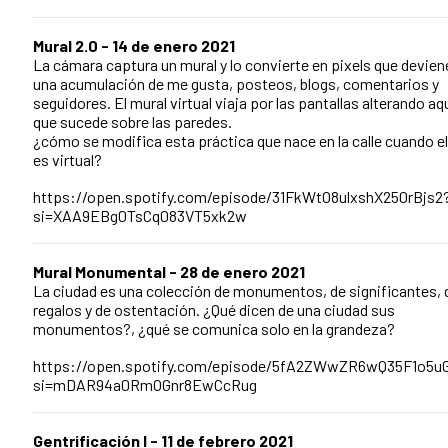
Mural 2.0 - 14 de enero 2021
La cámara captura un mural y lo convierte en pixels que devien
una acumulación de me gusta, posteos, blogs, comentarios y
seguidores. El mural virtual viaja por las pantallas alterando aq
que sucede sobre las paredes.
¿cómo se modifica esta práctica que nace en la calle cuando el
es virtual?
https://open.spotify.com/episode/31FkWtO8ulxshX250rBjs2
si=XAA9EBg0TsCq083VT5xk2w
Mural Monumental - 28 de enero 2021
La ciudad es una colección de monumentos, de significantes, 
regalos y de ostentación. ¿Qué dicen de una ciudad sus
monumentos?, ¿qué se comunica solo en la grandeza?
https://open.spotify.com/episode/5fA2ZWwZR6wQ35F1o5
si=mDAR94a0RmOGnr8EwCcRug
Gentrificación I - 11 de febrero 2021