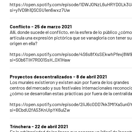
https://open.spotify.com/episode/1DWJ0NzL6uHRYDOLk3U
si=y1VD9h1QSCGU1en6wxz7Uw
Conflicto - 25 de marzo 2021
Allí, donde sucede el conflicto, en la esfera de lo público ¿cómo
articula una expresión pictórica que se vanagloria con tener su
origen en ella?
https://open.spotify.com/episode/4S6s8fXsSEkwhPfevj8W9
si=S0b6TIH7R0O1SsH_0X1Haw
Proyectos descentralizados - 8 de abril 2021
Los murales existieron y existen aún por fuera de los grandes
centros del mercado y sus festivales internacionales reconoci
¿cómo se desarrollan estas prácticas por fuera de la centralid
https://open.spotify.com/episode/2ilJ6c0DD7kk3MfXaSunG
si=BCbdU2fAS3KnUIpYK6ulZw
Trinchera - 22 de abril 2021
En la arbitrariedad de las líneas que separan un “ellos” de “nosot