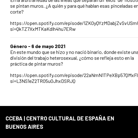
se pintan muros. ¿A quién y para qué hablan esas pinceladas en
corte?
https://open.spotify.com/episode/1ZKOyQYzMDabjZvSvUSm
si=QkTZ7XxMTKaKdIh4hu7ERw
Género - 6 de mayo 2021
En este mundo que se hizo y no nació binario, donde existe un
división del trabajo heterosexual, ¿cómo se refleja esto en la
práctica de pintar muros?
https://open.spotify.com/episode/22aNmN1TPeXBp57QMxF
si=L3NS1eZ2TRO5uOJhxDSRJQ
CCEBA | CENTRO CULTURAL DE ESPAÑA EN
BUENOS AIRES