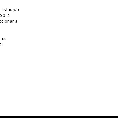
listas y/o
 a la
ccionar a
ones
el.