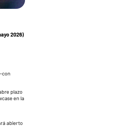
 mayo 2026)
 —con
abre plazo
wcase en la
ará abierto