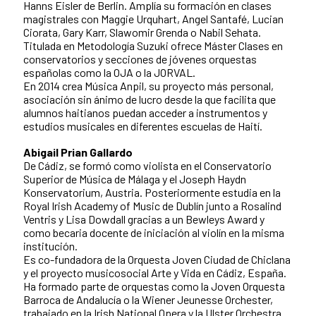
Hanns Eisler de Berlin. Amplía su formación en clases
magistrales con Maggie Urquhart, Angel Santafé, Lucian
Ciorata, Gary Karr, Slawomir Grenda o Nabil Sehata.
Titulada en Metodología Suzuki ofrece Máster Clases en
conservatorios y secciones de jóvenes orquestas
españolas como la OJA o la JORVAL.
En 2014 crea Música Anpil, su proyecto más personal,
asociación sin ánimo de lucro desde la que facilita que
alumnos haitianos puedan acceder a instrumentos y
estudios musicales en diferentes escuelas de Haití.
Abigail Prian Gallardo
De Cádiz, se formó como violista en el Conservatorio
Superior de Música de Málaga y el Joseph Haydn
Konservatorium, Austria. Posteriormente estudia en la
Royal Irish Academy of Music de Dublín junto a Rosalind
Ventris y Lisa Dowdall gracias a un Bewleys Award y
como becaria docente de iniciación al violín en la misma
institución.
Es co-fundadora de la Orquesta Joven Ciudad de Chiclana
y el proyecto musicosocial Arte y Vida en Cádiz, España.
Ha formado parte de orquestas como la Joven Orquesta
Barroca de Andalucía o la Wiener Jeunesse Orchester,
trabajado en la Irish National Opera y la Ulster Orchestra