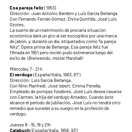
Esa pareja feliz
( 1953)
Dirección: Juan Antonio Bardem y Luis García Berlanga.
Con Fernando Fernán Gómez, Elvira Quintillá, José Luis
Ozores.
La suerte de un matrimonio de precaria situación
económica dará un giro al ser escogidos por una marca
de jabón, y, durante un día, etiquetados como “la pareja
feliz”. Ópera prima de Berlanga, Esa pareja feliz fue
filmada en 1951 pero recién pudo estrenarse luego del
éxito de ¡Bienvenido, míster Marshall!
Miércoles 7 - 21 h
El verdugo
(España/Italia, 1963, 87´)
Dirección: Luis García Berlanga.
Con Nino Manfredi, José Isbert, Emma Penella.
Empleado de pompas fúnebres, José Luis desea casarse
con Carmen, la hija del verdugo Amadeo. Cuando éste
alcance el período de jubilación, José Luis no tendrá otro
remedio que suceder a su suegro en la profesión de
verdugo.
Jueves 8 - 15, 18 y 21h
Calabuch
(España/Italia, 1956. 93’)