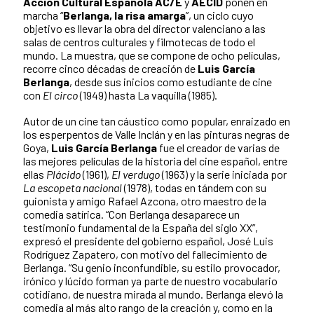
Acción Cultural Española AC/E
y
AECID
ponen en
marcha “
Berlanga, la risa amarga
”, un ciclo cuyo
objetivo es llevar la obra del director valenciano a las
salas de centros culturales y filmotecas de todo el
mundo. La muestra, que se compone de ocho películas,
recorre cinco décadas de creación de
Luis García
Berlanga
, desde sus inicios como estudiante de cine
con
El circo
(1949) hasta La vaquilla (1985).
Autor de un cine tan cáustico como popular, enraizado en
los esperpentos de Valle Inclán y en las pinturas negras de
Goya,
Luis García Berlanga
fue el creador de varias de
las mejores películas de la historia del cine español, entre
ellas
Plácido
(1961),
El verdugo
(1963) y la serie iniciada por
La escopeta nacional
(1978), todas en tándem con su
guionista y amigo Rafael Azcona, otro maestro de la
comedia satírica. “Con Berlanga desaparece un
testimonio fundamental de la España del siglo XX”,
expresó el presidente del gobierno español, José Luis
Rodríguez Zapatero, con motivo del fallecimiento de
Berlanga. “Su genio inconfundible, su estilo provocador,
irónico y lúcido forman ya parte de nuestro vocabulario
cotidiano, de nuestra mirada al mundo. Berlanga elevó la
comedia al más alto rango de la creación y, como en la