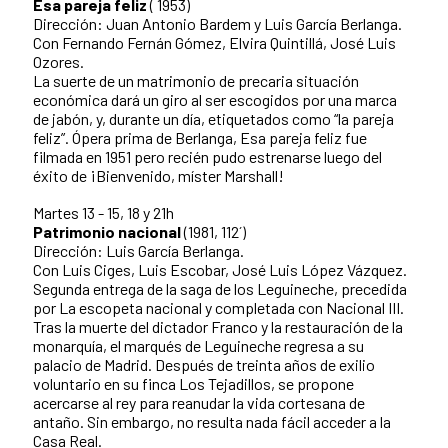
Esa pareja feliz
( 1953)
Dirección: Juan Antonio Bardem y Luis García Berlanga.
Con Fernando Fernán Gómez, Elvira Quintillá, José Luis
Ozores.
La suerte de un matrimonio de precaria situación
económica dará un giro al ser escogidos por una marca
de jabón, y, durante un día, etiquetados como “la pareja
feliz”. Ópera prima de Berlanga, Esa pareja feliz fue
filmada en 1951 pero recién pudo estrenarse luego del
éxito de ¡Bienvenido, míster Marshall!
Martes 13 - 15, 18 y 21h
Patrimonio nacional
(1981, 112´)
Dirección: Luis García Berlanga.
Con Luis Ciges, Luis Escobar, José Luis López Vázquez.
Segunda entrega de la saga de los Leguineche, precedida
por La escopeta nacional y completada con Nacional III.
Tras la muerte del dictador Franco y la restauración de la
monarquía, el marqués de Leguineche regresa a su
palacio de Madrid. Después de treinta años de exilio
voluntario en su finca Los Tejadillos, se propone
acercarse al rey para reanudar la vida cortesana de
antaño. Sin embargo, no resulta nada fácil acceder a la
Casa Real.