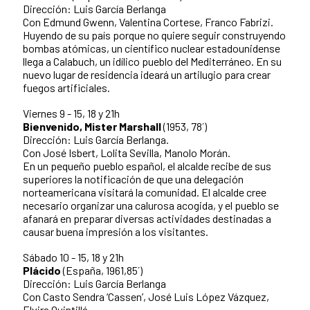
Dirección: Luis García Berlanga
Con Edmund Gwenn, Valentina Cortese, Franco Fabrizi.
Huyendo de su país porque no quiere seguir construyendo
bombas atómicas, un científico nuclear estadounidense
llega a Calabuch, un idílico pueblo del Mediterráneo. En su
nuevo lugar de residencia ideará un artilugio para crear
fuegos artificiales.
Viernes 9 - 15, 18 y 21h
Bienvenido, Mister Marshall
(1953, 78´)
Dirección: Luis García Berlanga.
Con José Isbert, Lolita Sevilla, Manolo Morán.
En un pequeño pueblo español, el alcalde recibe de sus
superiores la notificación de que una delegación
norteamericana visitará la comunidad. El alcalde cree
necesario organizar una calurosa acogida, y el pueblo se
afanará en preparar diversas actividades destinadas a
causar buena impresión a los visitantes.
Sábado 10 - 15, 18 y 21h
Plácido
(España, 1961,85´)
Dirección: Luis García Berlanga
Con Casto Sendra ‘Cassen’, José Luis López Vázquez,
Elvira Quintillá.