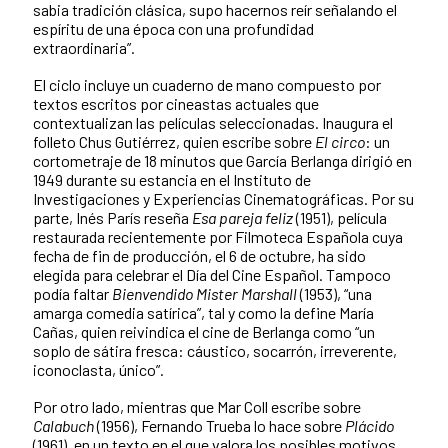
sabia tradición clásica, supo hacernos reír señalando el
espíritu de una época con una profundidad
extraordinaria”.
El ciclo incluye un cuaderno de mano compuesto por
textos escritos por cineastas actuales que
contextualizan las películas seleccionadas. Inaugura el
folleto Chus Gutiérrez, quien escribe sobre
El circo
: un
cortometraje de 18 minutos que García Berlanga dirigió en
1949 durante su estancia en el Instituto de
Investigaciones y Experiencias Cinematográficas. Por su
parte, Inés París reseña
Esa pareja feliz
(1951), película
restaurada recientemente por Filmoteca Española cuya
fecha de fin de producción, el 6 de octubre, ha sido
elegida para celebrar el Día del Cine Español. Tampoco
podía faltar
Bienvendido Mister Marshall
(1953), “una
amarga comedia satírica”, tal y como la define María
Cañas, quien reivindica el cine de Berlanga como “un
soplo de sátira fresca: cáustico, socarrón, irreverente,
iconoclasta, único”.
Por otro lado, mientras que Mar Coll escribe sobre
Calabuch
(1956), Fernando Trueba lo hace sobre
Plácido
(1961), en un texto en el que valora los posibles motivos