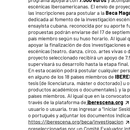
escénicas iberoamericanas. El envío de proye
las inscripciones para postular a la
Beca Maga
dedicada al fomento de la investigación escé
ensayista cubana, reconocida por su aporte f
propuestas podrán enviarse del 17 de septiemb
país miembro según su huso horario. Al igual 
apoyar la finalización de dos investigaciones
escénicas (teatro, danza, circo, artes vivas o 
proyecto seleccionado recibirá un apoyo de 
supervisará su desarrollo hasta la etapa final,
En esta ocasión podrá postular cualquier pers
en alguno de los 18 países miembros de
IBER
tesis (de licenciatura, máster o doctorado) u 
productos académicos o documentales), y la 
países miembros. Al igual que en la convocato
través de la plataforma de
iberescena.org
usuario o usuaria, tras ingresar a “Iniciar Ses
o portugués y adjuntar los documentos indica
https://iberescena.org/beca/investigacion
preseleccionadas por un Comité Evaluador inte