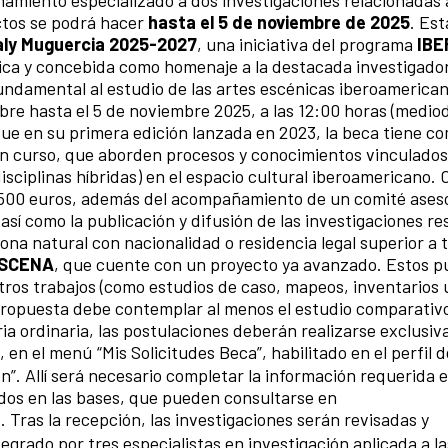
ctos se podrá hacer
hasta el 5 de noviembre de 2025
. Est
ly Muguercia 2025-2027
, una iniciativa del programa
IBE
nica y concebida como homenaje a la destacada investigado
undamental al estudio de las artes escénicas iberoamerican
re hasta el 5 de noviembre 2025, a las 12:00 horas (mediod
que en su primera edición lanzada en 2023, la beca tiene co
 en curso, que aborden procesos y conocimientos vinculados 
disciplinas híbridas) en el espacio cultural iberoamericano.
7.500 euros, además del acompañamiento de un comité ases
 así como la publicación y difusión de las investigaciones re
ona natural con nacionalidad o residencia legal superior a 
ESCENA
, que cuente con un proyecto ya avanzado. Estos p
otros trabajos (como estudios de caso, mapeos, inventarios 
propuesta debe contemplar al menos el estudio comparativ
ria ordinaria, las postulaciones deberán realizarse exclusi
, en el menú “Mis Solicitudes Beca”, habilitado en el perfil 
ión”. Allí será necesario completar la información requerida 
dos en las bases, que pueden consultarse en
. Tras la recepción, las investigaciones serán revisadas y
grado por tres especialistas en investigación aplicada a la