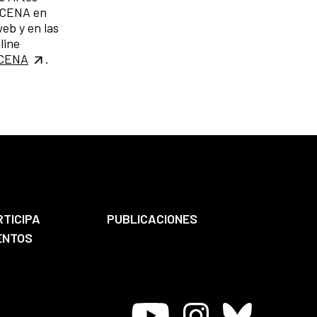
ESCENA en
web y en las
line
SCENA
.
RTICIPA
PUBLICACIONES
ENTOS
Youtube
Instagram
Bluesky