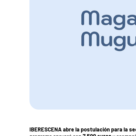
IBERESCENA abre la postulación para la se
programa apoyará con
7.500 euros
y acompaña