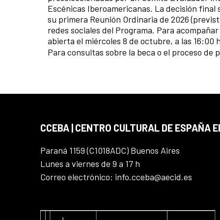
Escénicas Iberoamericanas. La decisión fina
su primera Reunión Ordinaria de 2026 (prevista
redes sociales del Programa. Para acompañar 
abierta el miércoles 8 de octubre, a las 16:00
Para consultas sobre la beca o el proceso de 
CCEBA | CENTRO CULTURAL DE ESPAÑA E
Paraná 1159 (C1018ADC) Buenos Aires
Lunes a viernes de 9 a 17 h
Correo electrónico: info.cceba@aecid.es