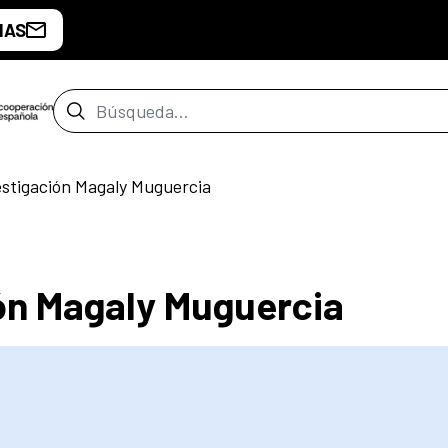
IAS
Barra de búsqueda
estigación Magaly Muguercia
ón Magaly Muguercia