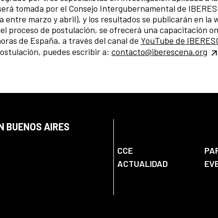
l será tomada por el Consejo Intergubernamental de IBER
 entre marzo y abril), y los resultados se publicarán en la 
el proceso de postulación, se ofrecerá una capacitación on
 horas de España, a través del canal de
YouTube de IBERE
postulación, puedes escribir a:
contacto@iberescena.org
N BUENOS AIRES
CCE
PA
ACTUALIDAD
EV