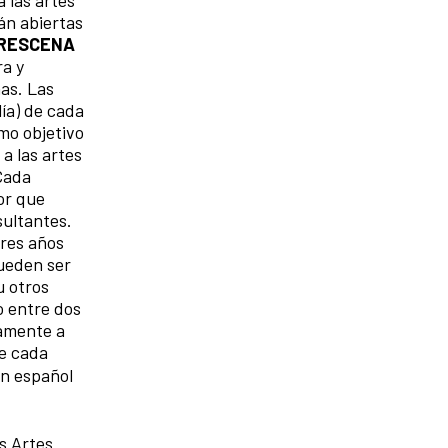
án abiertas
RESCENA
ra y
as. Las
ía) de cada
mo objetivo
a las artes
 Cada
or que
sultantes.
tres años
ueden ser
u otros
o entre dos
vamente a
de cada
en español
s Artes