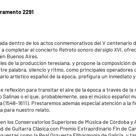
uramento 2291
da dentro de los actos conmemorativos del V centenario d
 a completar el concierto
Retrato sonoro del siglo XVI,
ofrec
en Buenos Aires.
les de la producción teresiana, y propone la composición d
ntre palabra, silencio y ritmo, como principales operadores
rio artístico español de la época, prefigura un inmediato y
reflexión para transitar el aire de la época a través de la
o Salinas o el que, probablemente, sea el músico español m
ia (1548-1611). Prestaremos además especial atención a la f
a para nuestro relato.
s en los Conservatorios Superiores de Música de Córdoba y 
ad de Guitarra Clásica con Premio Extraordinario Fin de Ca
rquestas como la Real Orquesta Filharmonía de Galicia, y t