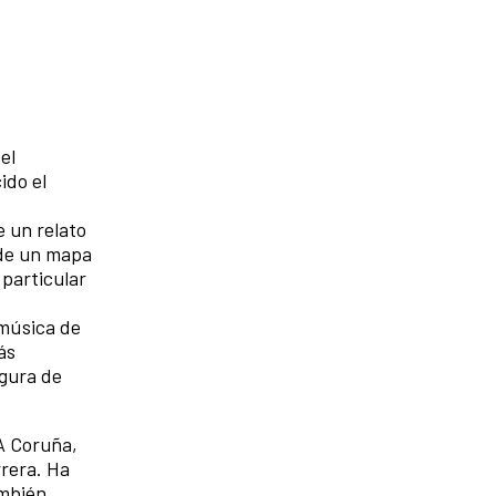
el
ido el
e un relato
 de un mapa
 particular
 música de
ás
igura de
A Coruña,
rrera. Ha
ambién