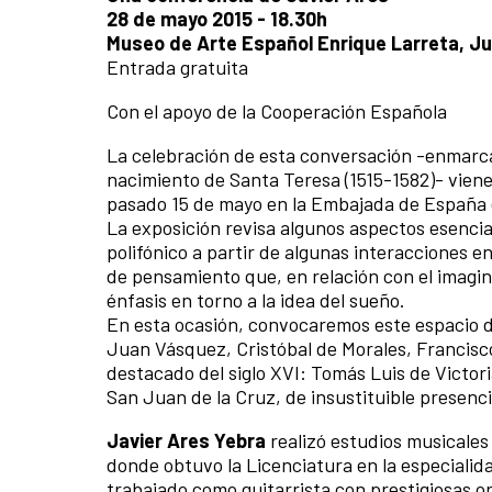
28 de mayo 2015 - 18.30h
Museo de Arte Español Enrique Larreta, J
Entrada gratuita
Con el apoyo de la Cooperación Española
La celebración de esta conversación -enmarca
nacimiento de Santa Teresa (1515-1582)- viene
pasado 15 de mayo en la Embajada de España 
La exposición revisa algunos aspectos esencia
polifónico a partir de algunas interacciones e
de pensamiento que, en relación con el imagina
énfasis en torno a la idea del sueño.
En esta ocasión, convocaremos este espacio de 
Juan Vásquez, Cristóbal de Morales, Francisc
destacado del siglo XVI: Tomás Luis de Victor
San Juan de la Cruz, de insustituible presenci
Javier Ares Yebra
realizó estudios musicale
donde obtuvo la Licenciatura en la especialid
trabajado como guitarrista con prestigiosas o