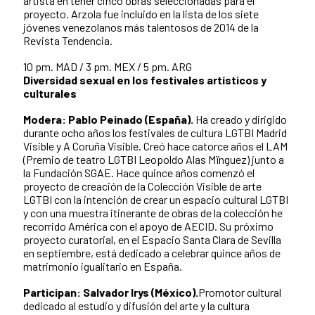
artista en tener cinco obras seleccionadas para el
proyecto. Arzola fue incluido en la lista de los siete
jóvenes venezolanos más talentosos de 2014 de la
Revista Tendencia.
10 pm. MAD / 3 pm. MEX / 5 pm. ARG
Diversidad sexual en los festivales artísticos y
culturales
Modera: Pablo Peinado (España).
Ha creado y dirigido
durante ocho años los festivales de cultura LGTBI Madrid
Visible y A Coruña Visible. Creó hace catorce años el LAM
(Premio de teatro LGTBI Leopoldo Alas Mïnguez) junto a
la Fundación SGAE. Hace quince años comenzó el
proyecto de creación de la Colección Visible de arte
LGTBI con la intención de crear un espacio cultural LGTBI
y con una muestra itinerante de obras de la colección he
recorrido América con el apoyo de AECID. Su próximo
proyecto curatorial, en el Espacio Santa Clara de Sevilla
en septiembre, está dedicado a celebrar quince años de
matrimonio igualitario en España.
Participan: Salvador Irys (México).
Promotor cultural
dedicado al estudio y difusión del arte y la cultura