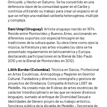
Omicunlé, y Hecho en Saturno. Se ha convertido en una
defensora clave de la comunidad queer en el Caribe y
continúa utilizando su trabajo para crear un espacio en el
que se refleje una realidad caribeña heterogénea, múltiple
y compleja.
Dani Umpi (Uruguay).
Artista uruguayo nacido en 1974.
Reside entre Montevideo y Buenos Aires, accionando en
diferentes soportes con especial hincapié en las
tradiciones de la cultura queer. Su obra tiene como ejes la
música, la literatura y las artes visuales (su obra se ha
presentado regularmente en latinoamérica y Europa,
destacando participaciones en la Bienal de São Paulo
2010 y en la Bienal de Montevideo en 2012).
Lilith Border (Colombia).
Técnica en Danza, Profesional
en Artes Escénicas, Antropóloga y Magíster en Gestión
Cultural. Fundadora y directora, coreógrafa y gestora de
proyectos de Otredanza, Compañía Artística LGBT de
Medellín. Ha creado más de 8 obras de artes escénicas de
carácter interdisciplinario en las que se reúnen diversos
lenguajes, sumado al enfoque de Diversidad Sexual e
Identidades de Género propio de su trabajo artístico.
Servidora pública de la Alcaldía de Medellín – Secretaría de