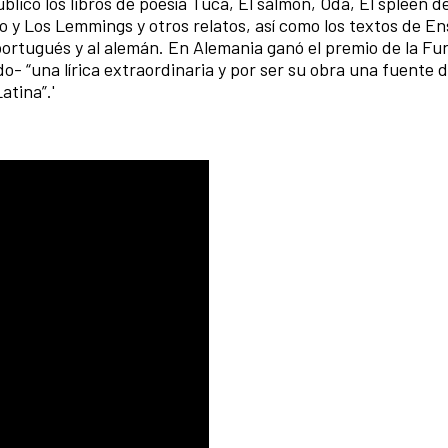
ublicó los libros de poesía Tuca, El salmón, Oda, El spleen 
o y Los Lemmings y otros relatos, así como los textos de E
l portugués y al alemán. En Alemania ganó el premio de la F
- “una lírica extraordinaria y por ser su obra una fuente 
atina”.'