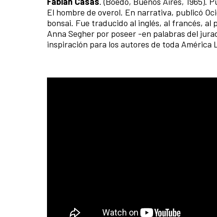
Fabián Casas
. (Boedo, Buenos Aires, 1965). P
El hombre de overol. En narrativa, publicó Oci
bonsai. Fue traducido al inglés, al francés, a
Anna Segher por poseer -en palabras del jurado
inspiración para los autores de toda América L