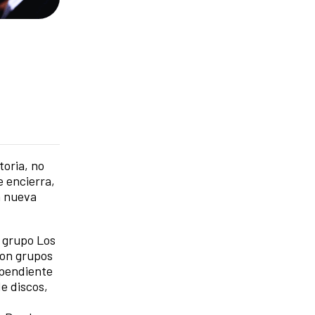
toria, no
e encierra,
ón nueva
o grupo Los
ron grupos
ependiente
e discos,