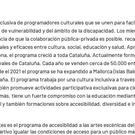
lusiva de programadores culturales que se unen para facil
n de vulnerabilidad y del ámbito de la discapacidad. Los mi
ia de que la colaboración pública-privada es posible, reca
les y eficaces entre cultura, social, educación y salud. Ap
lona, el programa creció a toda Cataluña. Actualmente for
ivales de Cataluña. Cada año se venden cerca de 50.000 en
 el 2021 el programa se ha expandido a Mallorca (Islas Bale
aña. El programa trabaja por una cultura inclusiva a través
bién promueve actividades participativa exclusivas para ci
demás, tiene un fuerte compromiso con la educación median
al y también formaciones sobre accesibilidad, diversidad e i
es es el programa de accesiblidad a las artes escénicas del
jetivo igualar las condiciones de acceso para un público má