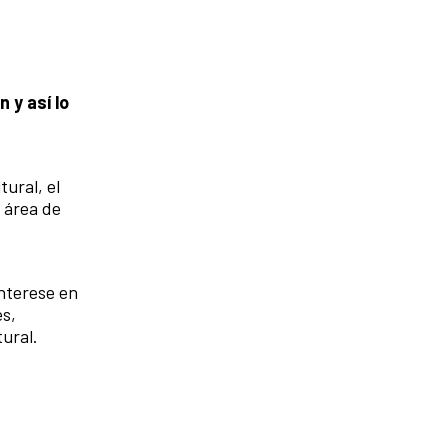
 y así lo
ural, el
 área de
interese en
es,
tural.