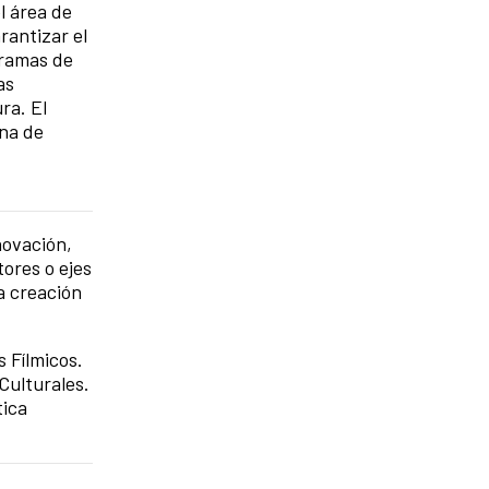
l área de
rantizar el
gramas de
as
ra. El
ina de
novación,
ores o ejes
a creación
 Fílmicos.
Culturales.
tica