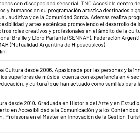
sonas con discapacidad sensorial. TNC Accesible dentro de
cos y humanos en su programación artística destinados a ga
sual, auditiva y de la Comunidad Sorda. Además realiza pro
esibilidad y artes escénicas promoviendo el desarrollo de l
ros roles creativos y profesionales en el ámbito de la cultu
onal Braille y Libro Parlante (SENNAF), Federación Argent
y MAH (Mutualidad Argentina de Hipoacúsicos)
ini
pa Cultura desde 2006. Apasionada por las personas y la in
ios superiores de música, cuenta con experiencia en 4 sect
, educación, y cultura) que han actuado como semillas para l
ra desde 2010. Graduada en Historia del Arte y en Estudios
erto en Accesibilidad a la Comunicación y a los Contenidos 
 Profesora en el Máster en Innovación de la Gestión Turís