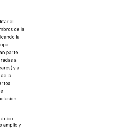
itar el
embros de la
lcando la
ropa
man parte
tradas a
ares) y a
 de la
ertos
te
nclusión
 único
s amplio y