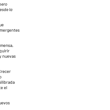
pero
esde la
ue
 emergentes
inmensa,
quirir
 y nuevas
Crecer
o
uilibrada
e el
nuevos