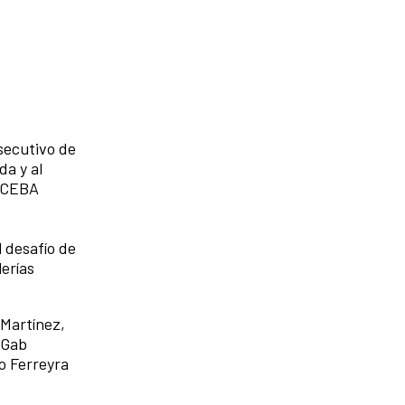
nsecutivo de
a y al
 CCEBA
l desafío de
lerías
 Martínez,
 Gab
o Ferreyra