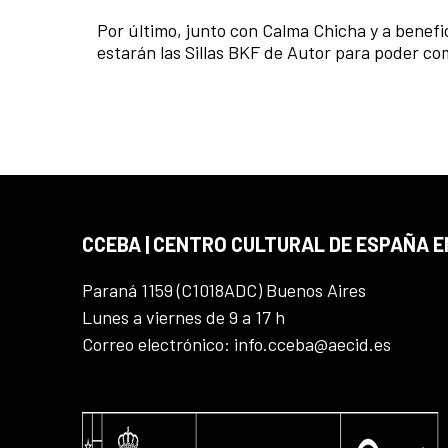
Por último, junto con Calma Chicha y a benefi
estarán las Sillas BKF de Autor para poder co
CCEBA | CENTRO CULTURAL DE ESPAÑA E
Paraná 1159 (C1018ADC) Buenos Aires
Lunes a viernes de 9 a 17 h
Correo electrónico: info.cceba@aecid.es