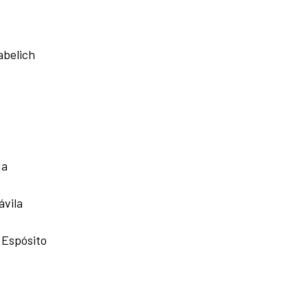
abelich
da
ávila
 Espósito