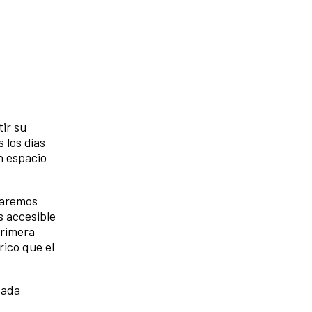
ir su
 los días
n espacio
uaremos
s accesible
primera
ico que el
cada