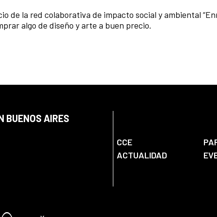
cio de la red colaborativa de impacto social y ambiental “E
mprar algo de diseño y arte a buen precio.
N BUENOS AIRES
CCE
PA
ACTUALIDAD
EV