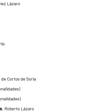
inez Lázaro
his
 de Cortos de Soria
onalidades)
onalidades)
es
, Roberto Lázaro