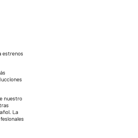
a estrenos
más
oducciones
de nuestro
tras
añol. La
fesionales