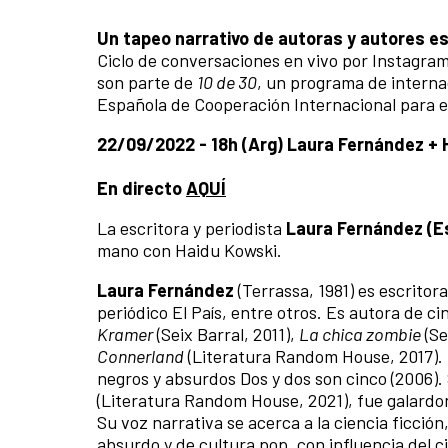
Un tapeo narrativo de autoras y autores e
Ciclo de conversaciones en vivo por Instagram
son parte de
10 de 30
, un programa de interna
Española de Cooperación Internacional para el
22/09/2022 - 18h (Arg) Laura Fernández + 
En directo
AQUÍ
La escritora y periodista
Laura Fernández (
mano con Haidu Kowski.
Laura Fernández
(Terrassa, 1981) es escritor
periódico El País, entre otros. Es autora de c
Kramer
(Seix Barral, 2011),
La chica zombie
(Se
Connerland
(Literatura Random House, 2017). 
negros y absurdos Dos y dos son cinco (2006). 
(Literatura Random House, 2021), fue galardona
Su voz narrativa se acerca a la ciencia ficci
absurdo y de cultura pop, con influencia del ci