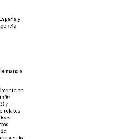
 España y
Agencia
rla mano a
ualmente en
olin
3) y
e relatos
Claus
tros.
 de
atura pulp.