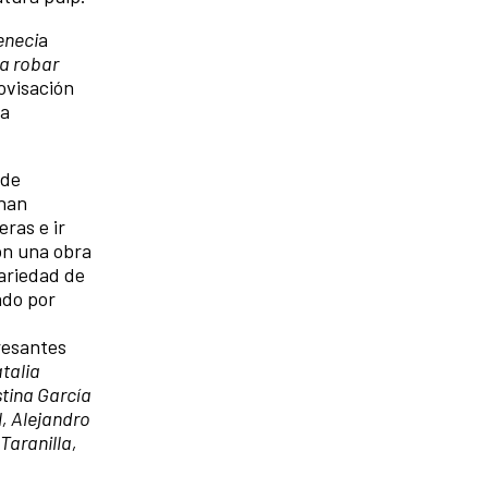
eneci
a
ra robar
ovisación
ta
 de
 han
ras e ir
on una obra
variedad de
ado por
resantes
atalia
stina García
, Alejandro
Taranilla,