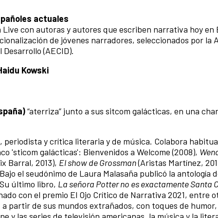
spañoles actuales
 Live con autoras y autores que escriben narrativa hoy en
cionalización de jóvenes narradores, seleccionados por la 
 Desarrollo (AECID).
Haidu Kowski
España)
“aterriza” junto a sus sitcom galácticas, en una cha
a, periodista y crítica literaria y de música. Colabora habit
inco 'sticom galácticas': Bienvenidos a Welcome (2008),
Wend
ix Barral, 2013),
El show de Grossman
(Aristas Martínez, 201
Bajo el seudónimo de Laura Malasaña publicó la antología d
Su último libro,
La señora Potter no es exactamente Santa 
do con el premio El Ojo Crítico de Narrativa 2021, entre o
ón, a partir de sus mundos extrañados, con toques de humor,
ne y las series de televisión americanas, la música y la liter