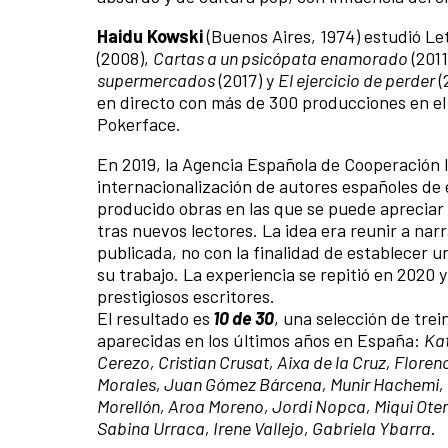
Haidu Kowski
(Buenos Aires, 1974) estudió Let
(2008),
Cartas a un psicópata enamorado
(2011
supermercados
(2017) y
El ejercicio de perder
(
en directo con más de 300 producciones en el 
Pokerface.
En 2019, la Agencia Española de Cooperación I
internacionalización de autores españoles de
producido obras en las que se puede apreciar 
tras nuevos lectores. La idea era reunir a na
publicada, no con la finalidad de establecer un
su trabajo. La experiencia se repitió en 2020
prestigiosos escritores.
El resultado es
10 de 30
, una selección de tre
aparecidas en los últimos años en España:
Kat
Cerezo, Cristian Crusat, Aixa de la Cruz, Floren
Morales, Juan Gómez Bárcena, Munir Hachemi, P
Morellón, Aroa Moreno, Jordi Nopca, Miqui Ote
Sabina Urraca, Irene Vallejo, Gabriela Ybarra
.