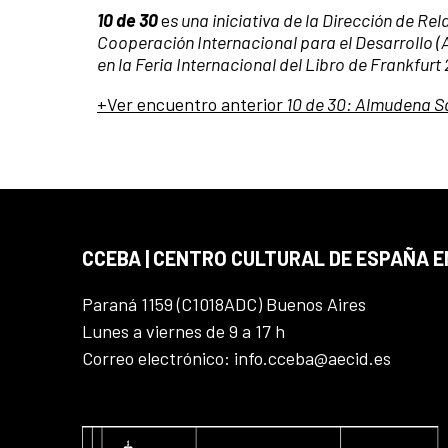
10 de 30
e
s una iniciativa de la Dirección de R
Cooperación Internacional para el Desarrollo (
en la Feria Internacional del Libro de Frankfurt
+Ver encuentro anterior
10 de 30: Almudena Sá
CCEBA | CENTRO CULTURAL DE ESPAÑA E
Paraná 1159 (C1018ADC) Buenos Aires
Lunes a viernes de 9 a 17 h
Correo electrónico: info.cceba@aecid.es