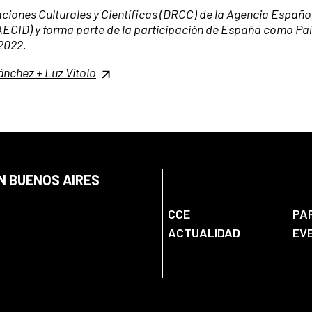
elaciones Culturales y Científicas (DRCC) de la Agencia Españo
AECID) y forma parte de la participación de España como Paí
 2022.
nchez + Luz Vitolo
N BUENOS AIRES
CCE
PA
ACTUALIDAD
EV