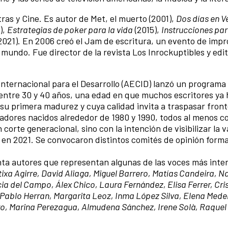
ras y Cine. Es autor de Met, el muerto (2001),
Dos días en V
),
Estrategias de poker para la vida
(2015),
Instrucciones pa
2021). En 2006 creó el Jam de escritura, un evento de impr
mundo. Fue director de la revista Los Inrockuptibles y edi
nternacional para el Desarrollo (AECID) lanzó un programa
 entre 30 y 40 años, una edad en que muchos escritores ya
su primera madurez y cuya calidad invita a traspasar fronte
rradores nacidos alrededor de 1980 y 1990, todos al menos c
 corte generacional, sino con la intención de visibilizar la 
 y en 2021. Se convocaron distintos comités de opinión form
inta autores que representan algunas de las voces más inte
ixa Agirre, David Aliaga, Miguel Barrero, Matías Candeira, N
cia del Campo, Álex Chico, Laura Fernández, Elisa Ferrer, Cri
ablo Herran, Margarita Leoz, Inma López Silva, Elena Medel
ro, Marina Perezagua, Almudena Sánchez, Irene Solà, Raquel 