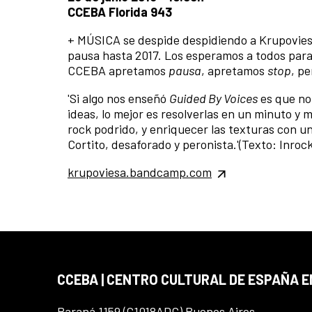
CCEBA Florida 943
+ MÚSICA se despide despidiendo a Krupovies
pausa hasta 2017. Los esperamos a todos para 
CCEBA apretamos
pausa
, apretamos
stop
, p
'Si algo nos enseñó
Guided By Voices
es que no 
ideas, lo mejor es resolverlas en un minuto y
rock podrido, y enriquecer las texturas con u
Cortito, desaforado y peronista.'(Texto: Inroc
krupoviesa.bandcamp.com
CCEBA | CENTRO CULTURAL DE ESPAÑA E
Paraná 1159 (C1018ADC) Buenos Aires