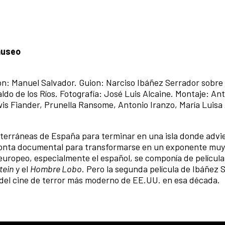
museo
ón: Manuel Salvador. Guion: Narciso Ibáñez Serrador sobre 
ldo de los Ríos. Fotografía: José Luis Alcaine. Montaje: An
s Fiander, Prunella Ransome, Antonio Iranzo, María Luisa 
diterráneas de España para terminar en una isla donde advi
pronta documental para transformarse en un exponente muy 
r europeo, especialmente el español, se componía de películ
tein
y el
Hombre Lobo
. Pero la segunda película de Ibáñez 
del cine de terror más moderno de EE.UU. en esa década.