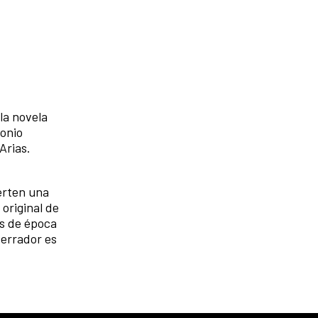
la novela
tonio
Arias.
erten una
original de
as de época
Serrador es