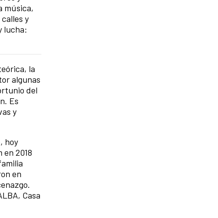
a música,
 calles y
y lucha:
eórica, la
tor algunas
rtunio del
ún. Es
vas y
e, hoy
m en 2018
amilia
ron en
cenazgo.
MALBA, Casa