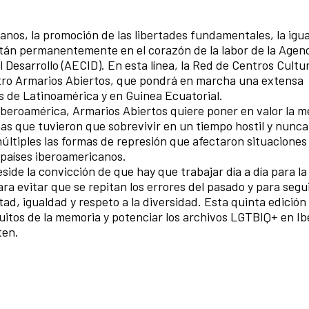
nos, la promoción de las libertades fundamentales, la igu
están permanentemente en el corazón de la labor de la Agen
Desarrollo (AECID). En esta línea, la Red de Centros Cultur
ntro Armarios Abiertos, que pondrá en marcha una extensa
es de Latinoamérica y en Guinea Ecuatorial.
Iberoamérica, Armarios Abiertos quiere poner en valor la 
s que tuvieron que sobrevivir en un tiempo hostil y nunca
múltiples las formas de represión que afectaron situacione
países iberoamericanos.
side la convicción de que hay que trabajar día a día para l
ra evitar que se repitan los errores del pasado y para segu
ad, igualdad y respeto a la diversidad. Esta quinta edición
uitos de la memoria y potenciar los archivos LGTBIQ+ en I
ten.