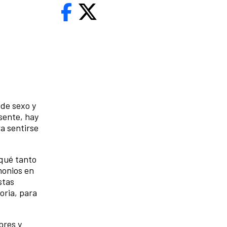
 de sexo y
esente, hay
a sentirse
 qué tanto
monios en
stas
oria, para
bres y