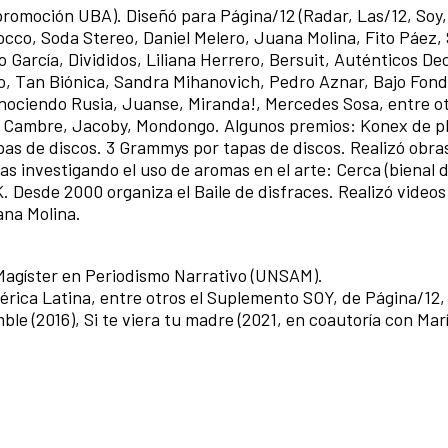
promoción UBA). Diseñó para Página/12 (Radar, Las/12, Soy,
cco, Soda Stereo, Daniel Melero, Juana Molina, Fito Páez, 
o García, Divididos, Liliana Herrero, Bersuit, Auténticos D
co, Tan Biónica, Sandra Mihanovich, Pedro Aznar, Bajo Fon
nociendo Rusia, Juanse, Miranda!, Mercedes Sosa, entre ot
a, Cambre, Jacoby, Mondongo. Algunos premios: Konex de p
apas de discos. 3 Grammys por tapas de discos. Realizó obra
 investigando el uso de aromas en el arte: Cerca (bienal 
 Desde 2000 organiza el Baile de disfraces. Realizó videos
ana Molina.
 Magíster en Periodismo Narrativo (UNSAM).
rica Latina, entre otros el Suplemento SOY, de Página/12, 
ble (2016), Si te viera tu madre (2021, en coautoría con Mar