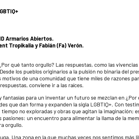
 LGBTIQ+
ID Armarios Abiertos.
ent Tropikalia y Fabián (Fa) Verón.
 ¿Por qué tanto orgullo? Las respuestas, como las vivencias
Desde los pueblos originarios a la pulsión no binaria del pr
s motivos de una comunidad que tiene miles de razones par
 respuestas, conviene ir a las raíces.
y fantasías para un inventar un futuro se mezclan en ¿Por
idades que dan forma y expanden la sigla LGBTIQ+. Con testi
 tiempo no exploradas y obras que agitan la imaginación; e
as pasiones: un encuentro para alimentar la llama de la mem
a orgullo.
 fuga. Una zona en la que muchas veces nos sentimos más li