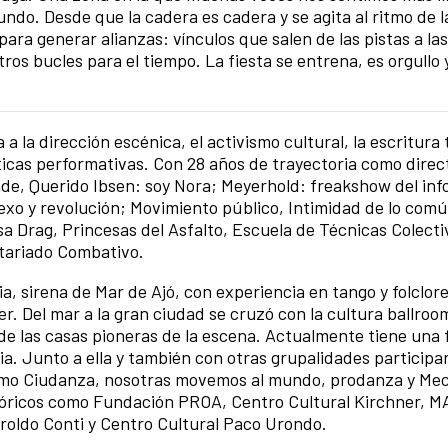
ndo. Desde que la cadera es cadera y se agita al ritmo de l
para generar alianzas: vínculos que salen de las pistas a las
os bucles para el tiempo. La fiesta se entrena, es orgullo 
 a la dirección escénica, el activismo cultural, la escritura t
cticas performativas. Con 28 años de trayectoria como direc
e, Querido Ibsen: soy Nora; Meyerhold: freakshow del info
 sexo y revolución; Movimiento público, Intimidad de lo com
 Drag, Princesas del Asfalto, Escuela de Técnicas Colecti
ctariado Combativo.
ia, sirena de Mar de Ajó, con experiencia en tango y folclor
r. Del mar a la gran ciudad se cruzó con la cultura ballroo
e las casas pioneras de la escena. Actualmente tiene una f
ia. Junto a ella y también con otras grupalidades participa
 como Ciudanza, nosotras movemos al mundo, prodanza y Me
stóricos como Fundación PROA, Centro Cultural Kirchner, 
roldo Conti y Centro Cultural Paco Urondo.