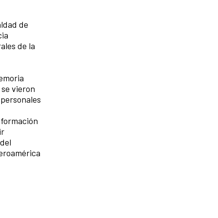
aldad de
cia
ales de la
memoria
 se vieron
s personales
a formación
ir
 del
beroamérica