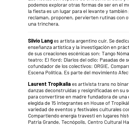
podemos explorar otras formas de ser en el mu
la fiesta es un lugar para el levante y también 
reclaman, proponen, pervierten rutinas con otr
una trinchera.
Silvio Lang
es artista argentino cuir. Se dedica
enseñanza artística y la investigación en prá
de sus creaciones escénicas son: Tango Nómad
teatro; El fiord; Diarios del odio; Pasadas de
cofundador de los colectivos: ORGIE, Comparsa
Escena Política. Es parte del movimiento Afe
Laurent Tropikalia
es artivista trans no binar
danzas deconstruidas y resignificadas en su se
para convertirse en madre fundadora de una d
elegida de 15 integrantes en House of Tropikál
variedad de eventos y festivales culturales
Compartiendo energía travesti en lugares hi
Patria Grande, Tecnópolis, Centro Cultural Ha