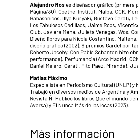
Alejandro Ros
es diseñador gráfico (primera 
Página/30), Goethe-Institut, Malba, CCK, Moro
Babasónicos, Illya Kuryaki, Gustavo Cerati, Le
Los Fabulosos Cadillacs, Jaime Roos, Vicenti
Club, Javiera Mena, Julieta Venegas, Wos, Co
Diseñó libros para Nicola Costantino, Maiten
diseño gráfico (2002). 9 premios Gardel por t
Roberto Jacoby. Con Pablo Schanton hizo obras
performance), Perfumancia (Arco Madrid, CCK.
Daniel Melero, Cerati, Fito Paez, Miranda!, Ju
Matías Máximo
Especialista en Periodismo Cultural (UNLP) y
Trabajó en diversos medios de Argentina y Amé
Revista Ñ. Publicó los libros Que el mundo tiem
Aversa) y El Nunca Más de las locas (2023).
Más información