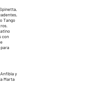
Spinetta,
ecadentes,
do Tango
ros.
latino
s con
de
 para
Anfibia y
ía Marta