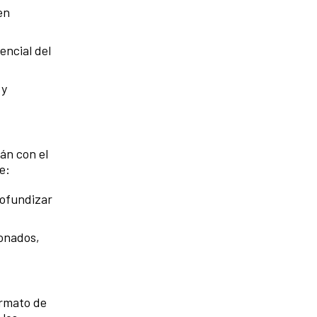
en
encial del
 y
án con el
e:
rofundizar
ionados,
ormato de