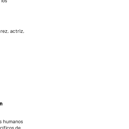
 los
rez, actriz,
ón
pos humanos
cíficos de