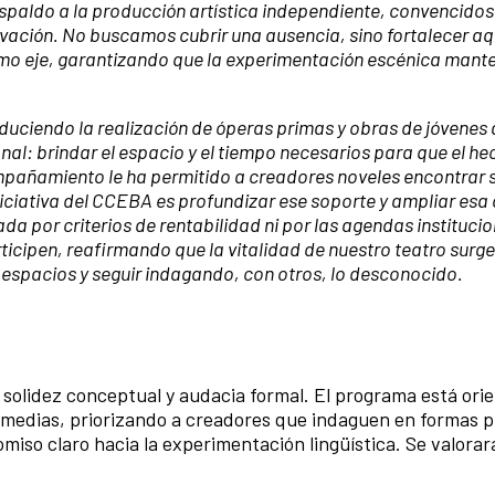
paldo a la producción artística independiente, convencidos
vación. No buscamos cubrir una ausencia, sino fortalecer aq
omo eje, garantizando que la experimentación escénica mant
ciendo la realización de óperas primas y obras de jóvenes 
al: brindar el espacio y el tiempo necesarios para que el he
ompañamiento le ha permitido a creadores noveles encontrar s
iniciativa del CCEBA es profundizar ese soporte y ampliar esa
a por criterios de rentabilidad ni por las agendas institucio
ticipen, reafirmando que la vitalidad de nuestro teatro surge
spacios y seguir indagando, con otros, lo desconocido.
solidez conceptual y audacia formal. El programa está ori
ermedias, priorizando a creadores que indaguen en formas p
iso claro hacia la experimentación lingüística. Se valorar