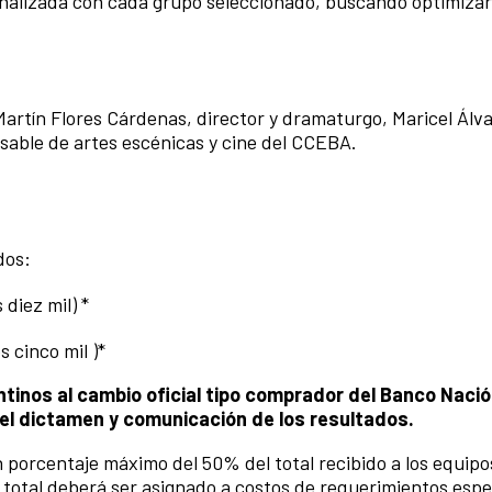
nalizada con cada grupo seleccionado, buscando optimizar
artín Flores Cárdenas, director y dramaturgo, Maricel Álva
sable de artes escénicas y cine del CCEBA.
ados:
diez mil) *
 cinco mil )*
tinos al cambio oficial tipo comprador del Banco Naci
 del dictamen y comunicación de los resultados.
 porcentaje máximo del 50% del total recibido a los equi
total deberá ser asignado a costos de requerimientos espe