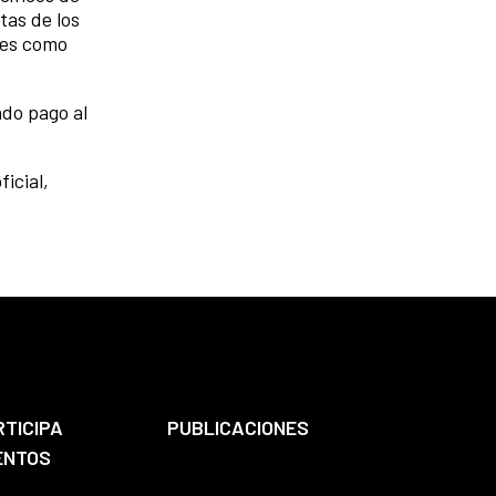
tas de los
les como
ndo pago al
icial,
RTICIPA
PUBLICACIONES
ENTOS