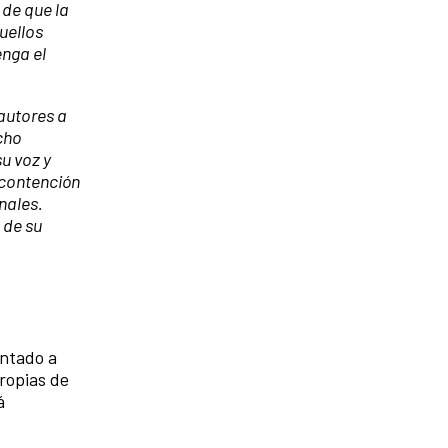
 de que la
uellos
enga el
autores a
cho
u voz y
 contención
nales.
 de su
entado a
ropias de
á