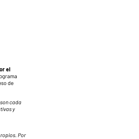
or el
programa
eso de
s son cada
tivas y
ropios. Por