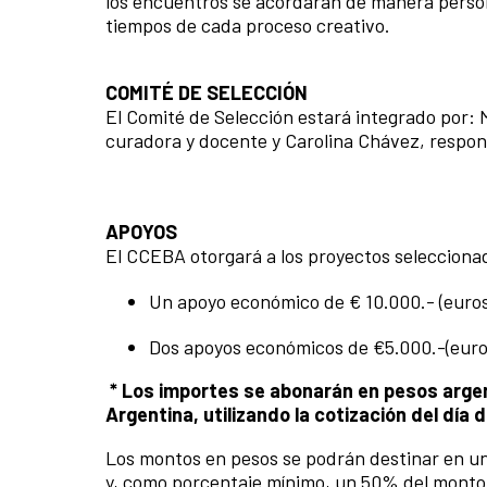
los encuentros se acordarán de manera perso
tiempos de cada proceso creativo.
COMITÉ DE SELECCIÓN
El Comité de Selección estará integrado por: M
curadora y docente y Carolina Chávez, respon
APOYOS
El CCEBA otorgará a los proyectos seleccion
Un apoyo económico de € 10.000.- (euros 
Dos apoyos económicos de €5.000.-(euros
* Los importes se abonarán en pesos argen
Argentina, utilizando la cotización del día
Los montos en pesos se podrán destinar en un
y, como porcentaje mínimo, un 50% del monto 