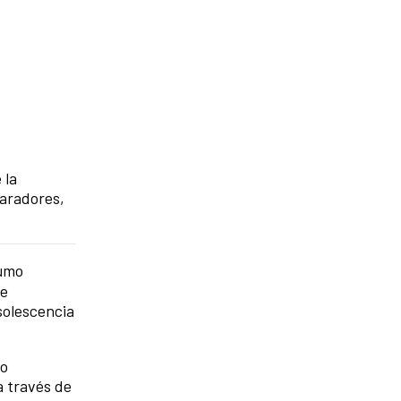
 la
paradores,
sumo
se
solescencia
do
a través de