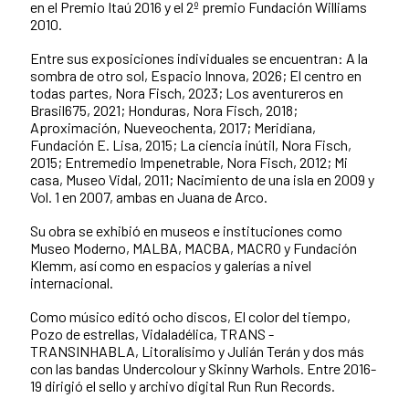
en el Premio Itaú 2016 y el 2º premio Fundación Williams
2010.
Entre sus exposiciones individuales se encuentran: A la
sombra de otro sol, Espacio Innova, 2026; El centro en
todas partes, Nora Fisch, 2023; Los aventureros en
Brasil675, 2021; Honduras, Nora Fisch, 2018;
Aproximación, Nueveochenta, 2017; Meridiana,
Fundación E. Lisa, 2015; La ciencia inútil, Nora Fisch,
2015; Entremedio Impenetrable, Nora Fisch, 2012; Mi
casa, Museo Vidal, 2011; Nacimiento de una isla en 2009 y
Vol. 1 en 2007, ambas en Juana de Arco.
Su obra se exhibió en museos e instituciones como
Museo Moderno, MALBA, MACBA, MACRO y Fundación
Klemm, así como en espacios y galerías a nivel
internacional.
Como músico editó ocho discos, El color del tiempo,
Pozo de estrellas, Vidaladélica, TRANS -
TRANSINHABLA, Litoralísimo y Julián Terán y dos más
con las bandas Undercolour y Skinny Warhols. Entre 2016-
19 dirigió el sello y archivo digital Run Run Records.