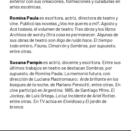
exterior con sus creaciones, formaciones y curadurías en
artes escénicas.
Romina Paula
es escritora, actriz, directora de teatro y
cine. Publicó las novelas
¿Vos me querés a mí?
,
Agosto
y
Acá todavía
, el volumen de teatro
Tres obras
y los libros
Archivos de word
y
Otra cosa es permanecer
. Algunas de
sus obras de teatro son
Algo de ruido hace
,
El tiempo
todo entero
,
Fauna
,
Cimarrón
y
Sombras, por supuesto
,
entre otras.
Susana Pampín
es actriz, docente y escritora. Entre sus
últimos trabajos en teatro se destacan
Sombras, por
supuesto
, de Romina Paula;
La memoria futura
, con
dirección de Luciana Mastromauro;
Arde brillante en los
bosques de la noche
, de Mariano Pensotti, entre otras. En
cine participó en
Argentina, 1985
, de Santiago Mitre,
El
Jockey
, de Luis Ortega,
La luz incidente
de Ariel Rotter,
entre otras. En TV actúa en
Envidiosa
y
El jardín de
bronce
.