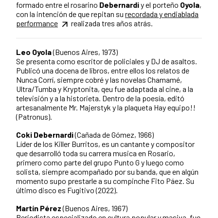
formado entre el rosarino
Debernardi
y el porteño
Oyola
,
con la intención de que repitan su
recordada y endiablada
performance
realizada tres años atrás.
Leo Oyola
(Buenos Aires, 1973)
Se presenta como escritor de policiales y DJ de asaltos.
Publicó una docena de libros, entre ellos los relatos de
Nunca Corrí, siempre cobré y las novelas Chamamé,
Ultra/Tumba y Kryptonita, qeu fue adaptada al cine, a la
televisión y a la historieta. Dentro de la poesía, editó
artesanalmente Mr. Majerstyk y la plaqueta Hay equipo!!
(Patronus).
Coki Debernardi
(Cañada de Gómez, 1966)
Líder de los Killer Burritos, es un cantante y compositor
que desarrolló toda su carrera musica en Rosario,
primero como parte del grupo Punto G y luego como
solista, siempre acompañado por su banda, que en algún
momento supo prestarle a su compinche Fito Páez. Su
último disco es Fugitivo (2022).
Martín Pérez
(Buenos Aires, 1967)
Periodista especializado en cultura popular y masiva, fue