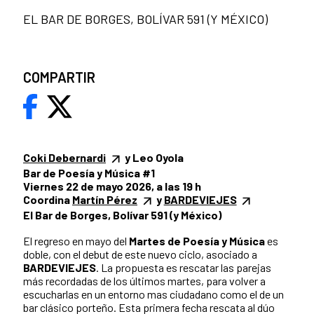
EL BAR DE BORGES, BOLÍVAR 591 (Y MÉXICO)
COMPARTIR
Coki Debernardi
y Leo Oyola
Bar de Poesía y Música #1
Viernes 22 de mayo 2026, a las 19 h
Coordina
Martín Pérez
y
BARDEVIEJES
El Bar de Borges, Bolívar 591 (y México)
El regreso en mayo del
Martes de Poesía y Música
es
doble, con el debut de este nuevo ciclo, asociado a
BARDEVIEJES
. La propuesta es rescatar las parejas
más recordadas de los últimos martes, para volver a
escucharlas en un entorno mas ciudadano como el de un
bar clásico porteño. Esta primera fecha rescata al dúo