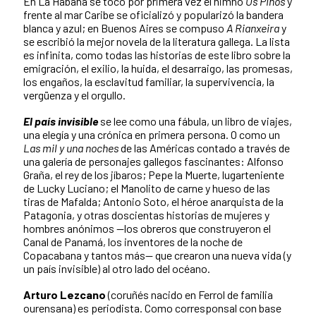
En La Habana se tocó por primera vez el himno
Os Pinos
y
frente al mar Caribe se oficializó y popularizó la bandera
blanca y azul; en Buenos Aires se compuso
A Rianxeira
y
se escribió la mejor novela de la literatura gallega. La lista
es infinita, como todas las historias de este libro sobre la
emigración, el exilio, la huida, el desarraigo, las promesas,
los engaños, la esclavitud familiar, la supervivencia, la
vergüenza y el orgullo.
El país invisible
se lee como una fábula, un libro de viajes,
una elegía y una crónica en primera persona. O como un
Las mil y una noches
de las Américas contado a través de
una galería de personajes gallegos fascinantes: Alfonso
Graña, el rey de los jíbaros; Pepe la Muerte, lugarteniente
de Lucky Luciano; el Manolito de carne y hueso de las
tiras de Mafalda; Antonio Soto, el héroe anarquista de la
Patagonia, y otras doscientas historias de mujeres y
hombres anónimos —los obreros que construyeron el
Canal de Panamá, los inventores de la noche de
Copacabana y tantos más— que crearon una nueva vida (y
un país invisible) al otro lado del océano.
Arturo Lezcano
(coruñés nacido en Ferrol de familia
ourensana) es periodista. Como corresponsal con base