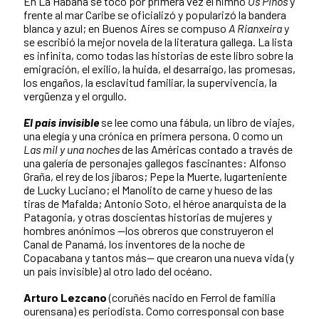
En La Habana se tocó por primera vez el himno
Os Pinos
y
frente al mar Caribe se oficializó y popularizó la bandera
blanca y azul; en Buenos Aires se compuso
A Rianxeira
y
se escribió la mejor novela de la literatura gallega. La lista
es infinita, como todas las historias de este libro sobre la
emigración, el exilio, la huida, el desarraigo, las promesas,
los engaños, la esclavitud familiar, la supervivencia, la
vergüenza y el orgullo.
El país invisible
se lee como una fábula, un libro de viajes,
una elegía y una crónica en primera persona. O como un
Las mil y una noches
de las Américas contado a través de
una galería de personajes gallegos fascinantes: Alfonso
Graña, el rey de los jíbaros; Pepe la Muerte, lugarteniente
de Lucky Luciano; el Manolito de carne y hueso de las
tiras de Mafalda; Antonio Soto, el héroe anarquista de la
Patagonia, y otras doscientas historias de mujeres y
hombres anónimos —los obreros que construyeron el
Canal de Panamá, los inventores de la noche de
Copacabana y tantos más— que crearon una nueva vida (y
un país invisible) al otro lado del océano.
Arturo Lezcano
(coruñés nacido en Ferrol de familia
ourensana) es periodista. Como corresponsal con base