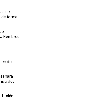
das de
o de forma
ado
ak, Hombres
t en dos
enseñará
nica dos
titución