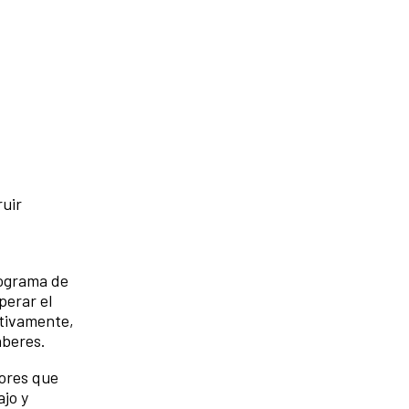
ruir
rograma de
perar el
ativamente,
aberes.
dores que
ajo y