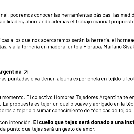
onal, podremos conocer las herramientas básicas, las medi
osibilidades, abordando además el trabajo manual propuest
nicas a los que nos acercaremos serán la herrería, el horne
ujas, y a la tornería en madera junto a Florapa, Mariano Siv
rgentina
as puntadas o ya tienen alguna experiencia en tejido trico
 tu momento. El colectivo Hombres Tejedores Argentina te 
La propuesta es tejer un cuello suave y abrigado en la téc
nderás a tejer o a sumar conocimiento de técnicas de tejido.
 con intención.
El cuello que tejas será donado a una ins
da punto que tejas será un gesto de amor.