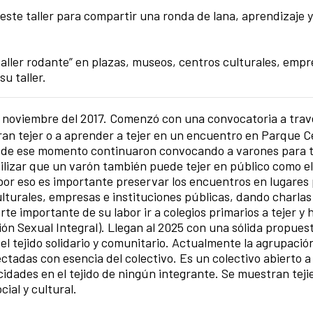
 este taller para compartir una ronda de lana, aprendizaje y
taller rodante” en plazas, museos, centros culturales, empr
su taller.
 noviembre del 2017. Comenzó con una convocatoria a travé
ran tejer o a aprender a tejer en un encuentro en Parque C
esde ese momento continuaron convocando a varones para t
bilizar que un varón también puede tejer en público como el
 por eso es importante preservar los encuentros en lugares 
ulturales, empresas e instituciones públicas, dando charlas
te importante de su labor ir a colegios primarios a tejer y 
ión Sexual Integral). Llegan al 2025 con una sólida propues
 tejido solidario y comunitario. Actualmente la agrupación
tadas con esencia del colectivo. Es un colectivo abierto a 
idades en el tejido de ningún integrante. Se muestran teji
ial y cultural.