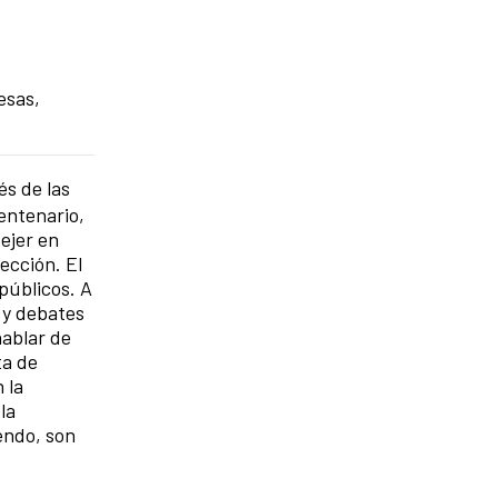
esas,
s de las
entenario,
ejer en
ección. El
públicos. A
 y debates
hablar de
ta de
 la
la
endo, son