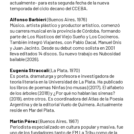
actualmente– para esta segunda fecha de la nueva
temporada del ciclo decano del CCEBA.
Alfonso Barbieri
(Buenos Aires, 1976)
Músico, artista plástico y productor artístico, comenzó
su carrera musical en la provincia de Córdoba, formando
parte de Los Rústicos del Viejo Sueño y Los Cocineros.
También integró Viajantes, con Pablo Dacal, Manuel Onis
y Juan Jacinto. Desde su debut como solista en 2001
lleva editados 14 discos. Su nuevo trabajo es Nubosidad
bailable (2026).
Eugenia Straccali
(La Plata, 1970)
Es poeta, dramaturga y profesora e investigadora de
teoría literaria en la Universidad de La Plata. Ha publicado
los libros de poemas Ninfas (no musas) (2017), El alfabeto
de los árboles (2018) y ¿Por qué no hablan las sirenas?
(2019), entre otros. Es coordinadora del Atlas de la Poesía
Argentina y de la editorial Vuelo de Quimera. Actualmente
reside en Mar del Plata.
Martín Pérez
(Buenos Aires, 1967)
Periodista especializado en cultura popular y masiva, fue
uno de los fundadores tanto de FM La Tribu como de la