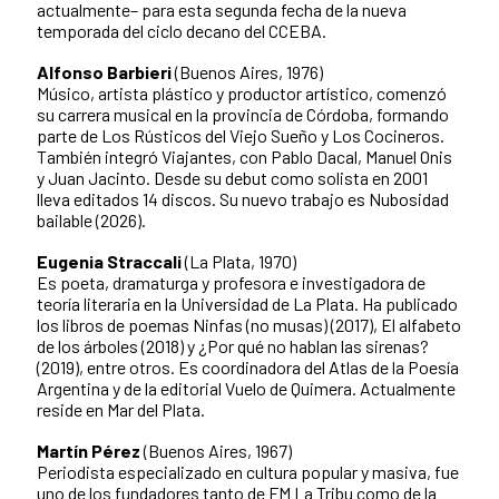
actualmente– para esta segunda fecha de la nueva
temporada del ciclo decano del CCEBA.
Alfonso Barbieri
(Buenos Aires, 1976)
Músico, artista plástico y productor artístico, comenzó
su carrera musical en la provincia de Córdoba, formando
parte de Los Rústicos del Viejo Sueño y Los Cocineros.
También integró Viajantes, con Pablo Dacal, Manuel Onis
y Juan Jacinto. Desde su debut como solista en 2001
lleva editados 14 discos. Su nuevo trabajo es Nubosidad
bailable (2026).
Eugenia Straccali
(La Plata, 1970)
Es poeta, dramaturga y profesora e investigadora de
teoría literaria en la Universidad de La Plata. Ha publicado
los libros de poemas Ninfas (no musas) (2017), El alfabeto
de los árboles (2018) y ¿Por qué no hablan las sirenas?
(2019), entre otros. Es coordinadora del Atlas de la Poesía
Argentina y de la editorial Vuelo de Quimera. Actualmente
reside en Mar del Plata.
Martín Pérez
(Buenos Aires, 1967)
Periodista especializado en cultura popular y masiva, fue
uno de los fundadores tanto de FM La Tribu como de la