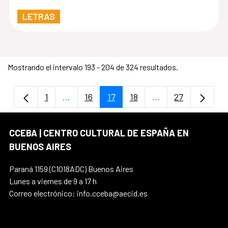
LETRAS
Mostrando el intervalo 193 - 204 de 324 resultados.
1
...
16
17
18
...
27
Página
Páginas intermedias Use TAB para despla
Página
Página
Página
Páginas intermedi
Página
CCEBA | CENTRO CULTURAL DE ESPAÑA EN
BUENOS AIRES
Paraná 1159 (C1018ADC) Buenos Aires
Lunes a viernes de 9 a 17 h
Correo electrónico: info.cceba@aecid.es