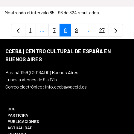
Mostrando el intervalo 85 - 96 de 324 resultados.
1
...
7
8
9
...
27
Página
Páginas intermedias Use TAB para despl
Página
Página
Página
Páginas intermedia
Página
CCEBA | CENTRO CULTURAL DE ESPAÑA EN
BUENOS AIRES
Paraná 1159 (C1018ADC) Buenos Aires
Lunes a viernes de 9 a 17 h
Correo electrónico: info.cceba@aecid.es
CCE
PARTICIPA
PUBLICACIONES
ACTUALIDAD
EVENTOS