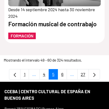
Desde 14 septiembre 2024 hasta 30 noviembre
2024
Formación musical de contrabajo
FORMACIÓN
Mostrando el intervalo 49 - 60 de 324 resultados.
1
...
4
5
6
...
27
Página
Páginas intermedias Use TAB para despl
Página
Página
Página
Páginas intermedia
Página
CCEBA | CENTRO CULTURAL DE ESPAÑA EN
BUENOS AIRES
Paraná 1159 (C1018ADC) Buenos Aires