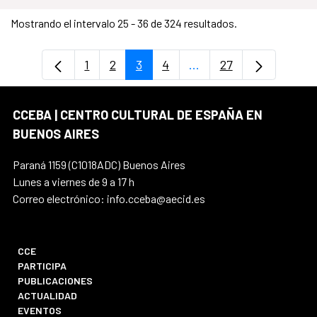
Mostrando el intervalo 25 - 36 de 324 resultados.
1
2
3
4
...
27
Página
Página
Página
Página
Páginas intermedias U
Página
CCEBA | CENTRO CULTURAL DE ESPAÑA EN
BUENOS AIRES
Paraná 1159 (C1018ADC) Buenos Aires
Lunes a viernes de 9 a 17 h
Correo electrónico: info.cceba@aecid.es
CCE
PARTICIPA
PUBLICACIONES
ACTUALIDAD
EVENTOS