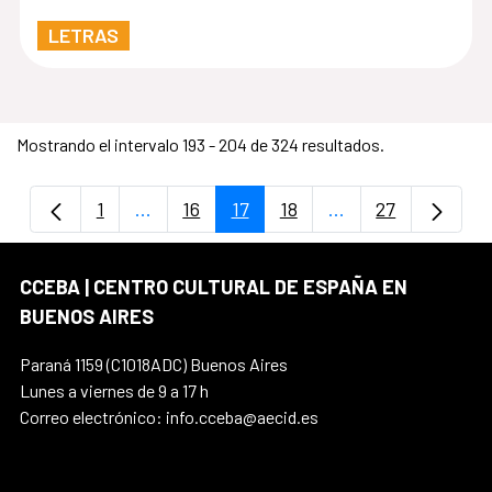
LETRAS
Mostrando el intervalo 193 - 204 de 324 resultados.
1
...
16
17
18
...
27
Página
Páginas intermedias Use TAB para despla
Página
Página
Página
Páginas intermedi
Página
CCEBA | CENTRO CULTURAL DE ESPAÑA EN
BUENOS AIRES
Paraná 1159 (C1018ADC) Buenos Aires
Lunes a viernes de 9 a 17 h
Correo electrónico: info.cceba@aecid.es