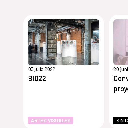
05 julio 2022
20 jun
BID22
Conv
proy
ARTES VISUALES
SIN 