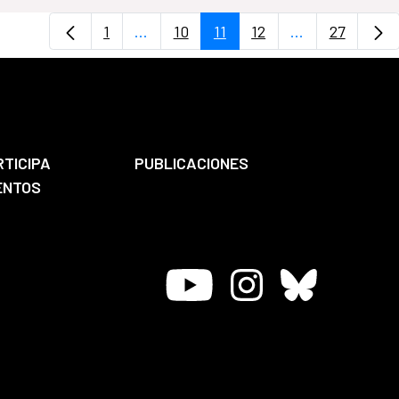
1
...
10
11
12
...
27
Página
Páginas intermedias Use TAB para de
Página
Página
Página
Páginas interm
Página
RTICIPA
PUBLICACIONES
ENTOS
Youtube
Instagram
Bluesky