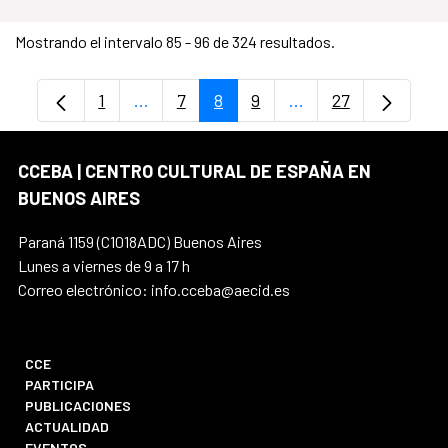
Mostrando el intervalo 85 - 96 de 324 resultados.
1
...
7
8
9
...
27
Página
Páginas intermedias Use TAB para despl
Página
Página
Página
Páginas intermedia
Página
CCEBA | CENTRO CULTURAL DE ESPAÑA EN
BUENOS AIRES
Paraná 1159 (C1018ADC) Buenos Aires
Lunes a viernes de 9 a 17 h
Correo electrónico: info.cceba@aecid.es
CCE
PARTICIPA
PUBLICACIONES
ACTUALIDAD
EVENTOS