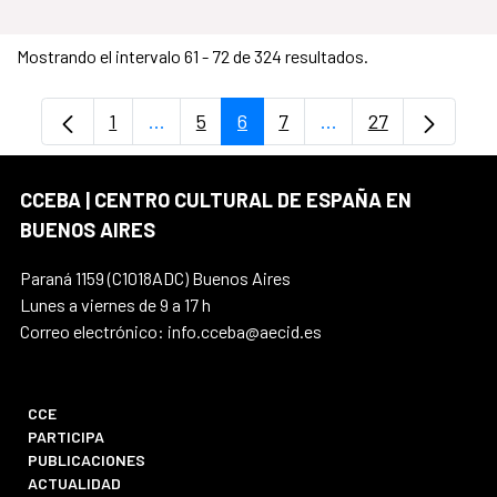
Mostrando el intervalo 61 - 72 de 324 resultados.
1
...
5
6
7
...
27
Página
Páginas intermedias Use TAB para despl
Página
Página
Página
Páginas intermedia
Página
CCEBA | CENTRO CULTURAL DE ESPAÑA EN
BUENOS AIRES
Paraná 1159 (C1018ADC) Buenos Aires
Lunes a viernes de 9 a 17 h
Correo electrónico: info.cceba@aecid.es
CCE
PARTICIPA
PUBLICACIONES
ACTUALIDAD