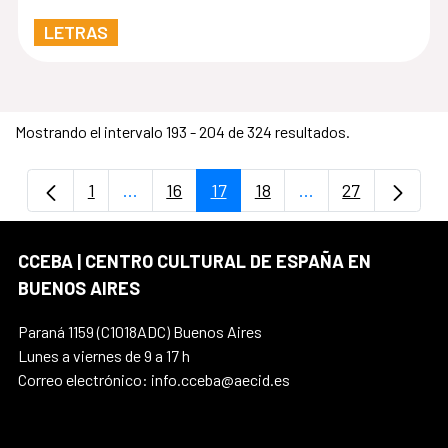
LETRAS
Mostrando el intervalo 193 - 204 de 324 resultados.
1
...
16
17
18
...
27
Página
Páginas intermedias Use TAB para despla
Página
Página
Página
Páginas intermedi
Página
CCEBA | CENTRO CULTURAL DE ESPAÑA EN
BUENOS AIRES
Paraná 1159 (C1018ADC) Buenos Aires
Lunes a viernes de 9 a 17 h
Correo electrónico: info.cceba@aecid.es