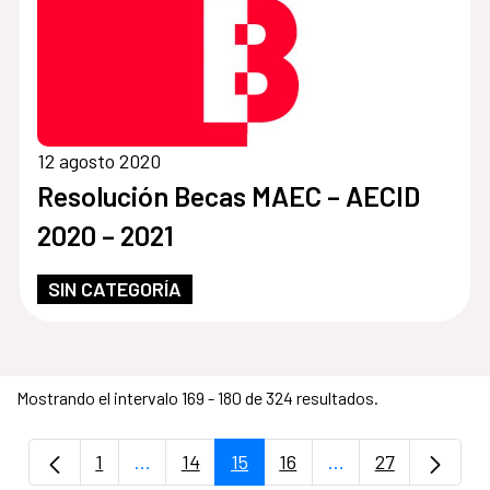
12 agosto 2020
Resolución Becas MAEC – AECID
2020 – 2021
SIN CATEGORÍA
Mostrando el intervalo 169 - 180 de 324 resultados.
1
...
14
15
16
...
27
Página
Páginas intermedias Use TAB para despla
Página
Página
Página
Páginas intermedi
Página